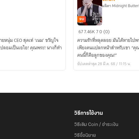
มลิตา Midnight Butter
จบ
สถานะ
67
7.46K
7
0 (0)
เมีย
ชายหนุ่ม CEO สุดเท่ ‘เนม’ ขวัญใจ
ความรักที่หลุดลอย มันได้หายไปพร
เก่า
่ง ปลอมเป็นเอไอ! คุณพระ! นางก็ทำ
เพียงคนแปลกหน้าสำหรับเขา “คุณจะร
ที่
คนนี้ก็คือลูกของคุณ!”
เขา
อัปเดตล่าสุด 28 มี.ค. 68 / 11:15 น.
ลืม
วิธีการใช้งาน
วิธีเติม Coin / ชำระเงิน
วิธีซื้อนิยาย