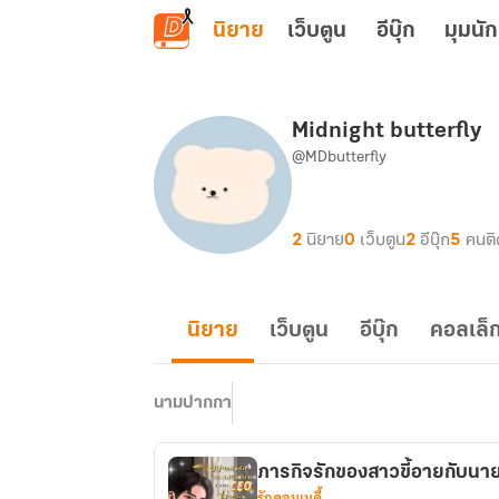
ข้ามไปยังเนื้อหาหลัก
นิยาย
เว็บตูน
อีบุ๊ก
มุมนัก
Midnight butterfly
@MDbutterfly
2
นิยาย
0
เว็บตูน
2
อีบุ๊ก
5
คนต
นิยาย
เว็บตูน
อีบุ๊ก
คอลเล็ก
นามปากกา
ภารกิจรักของสาวขี้อายกับนาย
รักคอมเมดี้