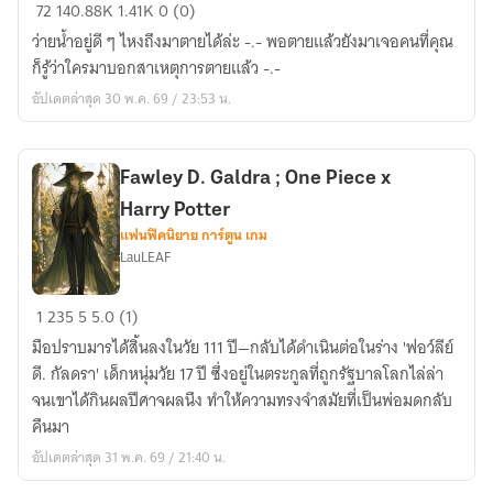
[FIC
72
140.88K
1.41K
0 (0)
:
ว่ายน้ำอยู่ดี ๆ ไหงถึงมาตายได้ล่ะ -.- พอตายแล้วยังมาเจอคนที่คุณ
One
ก็รู้ว่าใครมาบอกสาเหตุการตายแล้ว -.-
Piece]
อัปเดตล่าสุด 30 พ.ค. 69 / 23:53 น.
I'm
In
The
Fawley D. Galdra ; One Piece x
One
Harry Potter
Piece
แฟนฟิคนิยาย การ์ตูน เกม
World
LauLEAF
[Yaoi]
Fawley
1
235
5
5.0 (1)
D.
มือปราบมารได้สิ้นลงในวัย 111 ปี—กลับได้ดำเนินต่อในร่าง 'ฟอว์ลีย์
Galdra
ดี. กัลดรา' เด็กหนุ่มวัย 17 ปี ซึ่งอยู่ในตระกูลที่ถูกรัฐบาลโลกไล่ล่า
;
จนเขาได้กินผลปีศาจผลนึง ทำให้ความทรงจำสมัยที่เป็นพ่อมดกลับ
One
คืนมา
Piece
อัปเดตล่าสุด 31 พ.ค. 69 / 21:40 น.
x