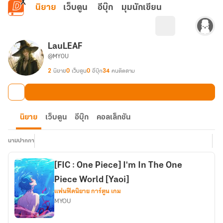
ข้ามไปยังเนื้อหาหลัก
นิยาย
เว็บตูน
อีบุ๊ก
มุมนักเขียน
LauLEAF
@MYOU
2
นิยาย
0
เว็บตูน
0
อีบุ๊ก
34
คนติดตาม
นิยาย
เว็บตูน
อีบุ๊ก
คอลเล็กชัน
นามปากกา
[FIC : One Piece] I'm In The One
Piece World [Yaoi]
แฟนฟิคนิยาย การ์ตูน เกม
MYOU