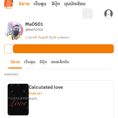
ข้ามไปยังเนื้อหาหลัก
นิยาย
เว็บตูน
อีบุ๊ก
มุมนักเขียน
MaOS01
@MaOS2004
1
นิยาย
0
เว็บตูน
0
อีบุ๊ก
0
คนติดตาม
นิยาย
เว็บตูน
อีบุ๊ก
คอลเล็กชัน
นามปากกา
Calculated love
รักดราม่า
MaOS