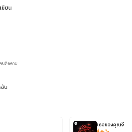
เขียน
คนติดตาม
ชัน
เธอของคุณจี
ซึ้งกินใจ