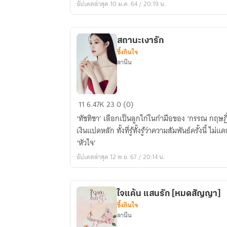
อัปเดตล่าสุด 10 ม.ค. 64 / 20:19 น.
สถานะเงารัก
ซึ้งกินใจ
ลานีน
สถานะ
11
6.47K
23
0 (0)
เงา
‘ทัชทิชา’ เลือกเป็นลูกไก่ในกำมือของ ‘กรรณ กฤษฏิ
รัก
เงินแปดหลัก ทั้งที่รู้ทั้งรู้ว่าความสัมพันธ์ครั้งนี้ ไม่แ
‘หัวใจ’
อัปเดตล่าสุด 12 พ.ย. 67 / 20:14 น.
ใจแค้น แสนรัก [หมดสัญญา]
ซึ้งกินใจ
ลานีน