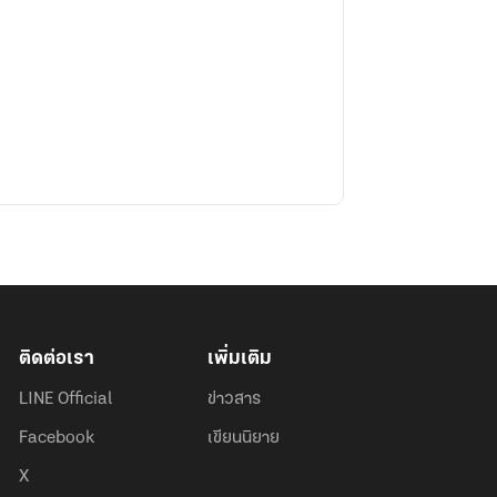
ติดต่อเรา
เพิ่มเติม
LINE Official
ข่าวสาร
Facebook
เขียนนิยาย
X