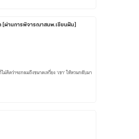
ัก [ผ่านการพิจารณาสนพ.เขียนฝัน]
็ไม่คิดว่าจะกลมถึงขนาดเหวี่ยง 'เขา' ให้หวนกลับมา