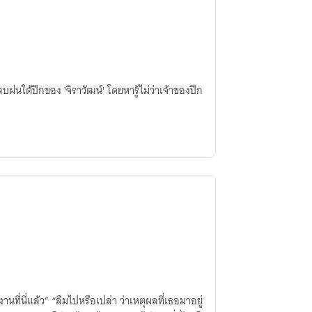
ลบฝนใต้ปีกของ 'จิราวัฒน์' โดยหารู้ไม่ว่าเจ้าของปีก