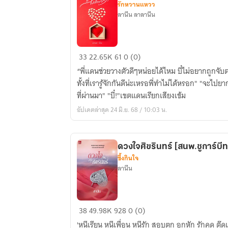
รักหวานแหวว
ลานีน ลาลานีน
เกือบ
33
22.65K
61
0 (0)
ลืม
“พี่แดนช่วยวางตัวดีๆหน่อยได้ไหม บี๋ไม่อยากถูกจั
ไป
ทั้งที่เรารู้จักกันดีน่ะเหรอพี่ทำไม่ได้หรอก" "จะไป
แล้ว
ที่ผ่านมา" "บี๋!"เขตแดนเรียกเสียงเข้ม
ว่า
อัปเดตล่าสุด 24 มิ.ย. 68 / 10:03 น.
รัก
ดวงใจศิขรินทร์ [สนพ.ชูการ์บีท
ซึ้งกินใจ
ลานีน
ดวงใจ
38
49.98K
928
0 (0)
ศิขริน
'หนีเรียน หนีเพื่อน หนีรัก สอบตก อกหัก รักคุด ตุ๊ดเ