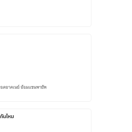
า กอดอาคเนย์ อ้อมแขนพายัพ
นกันไหม