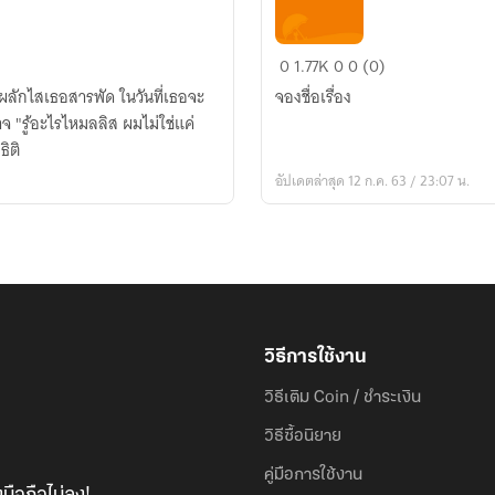
เกิน
0
1.77K
0
0 (0)
ห้าม
ยผลักไสเธอสารพัด ในวันที่เธอจะ
จองชื่อเรื่อง
รัก
"รู้อะไรไหมลลิส ผมไม่ใช่แค่
ิติ
อัปเดตล่าสุด 12 ก.ค. 63 / 23:07 น.
วิธีการใช้งาน
วิธีเติม Coin / ชำระเงิน
วิธีซื้อนิยาย
คู่มือการใช้งาน