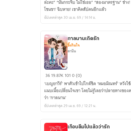
ล่ะคะ” “นั่นกระจิบ ไม่ใช่เธอ” “สองมาตรฐาน” ช่าง! เขาแค่กลัวอดใจไม่ไหว 'อะ อะ พี่
โชนขา' ฉิบหาย! เขาคิดสัปดนอีกแล้ว
อัปเดตล่าสุด 30 เม.ย. 69 / 14:14 น.
กาลนานเถิดรัก
ซึ้งกินใจ
ลานีน
กาล
36
19.87K
101
0 (0)
นาน
‘เบญยาวีร์’ พาตัวเข้าไปใกล้ชิด ‘หมอมิณทร์’ หวังใ
เถิด
แนบเนื้อเปลี่ยนใจเขา โดยไม่รู้เลยว่าปลายทางของความสัมพันธ์จะเป็น ‘ชั่วคราว’ หรือ
รัก
ว่า ‘กาลนาน’
อัปเดตล่าสุด 29 เม.ย. 69 / 12:21 น.
เกือบลืมไปแล้วว่ารัก