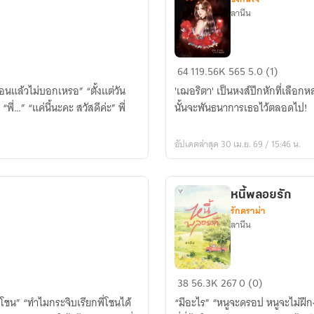
ลานีน
เธอ
64
119.56K
565
5.0 (1)
ของ
ไม่บอกเหรอ” “ตั้งแต่วัน
'เฌอริตา' เป็นหงส์ปีกหักที่เลือกห
คุณ
ี่
นั้นจะพันธนาการเธอไว้ตลอดไป!
จี
อัปเดตล่าสุด 30 เม.ย. 69 / 15:46 น.
หนี้พลอยรัก
รักดราม่า
ลานีน
หนี้
38
56.3K
267
0 (0)
พลอย
พี่โชน” “ทำไมกระจิบเรียกพี่โชนได้
“มีอะไร” “หนูจะดรอป หนูจะไม่ฝึกงานที่นี่แล้ว” “ลืมไปหรือเปล่า ว่าเหตุผลที่เธอมาอยู่
รัก