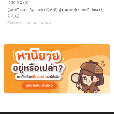
Isekai
4
30
0
0 (0)
Tensei
ผู้แต่ง:Takami Ryousen (高見梁) ผู้วาดภาพประกอบ:Ririnra (り
Soudouki
りんら)
อัปเดตล่าสุด 19 ก.ค. 69 / 12:45 น.