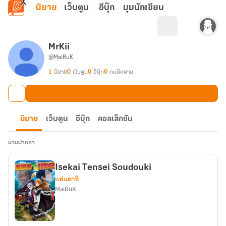
ข้ามไปยังเนื้อหาหลัก
นิยาย
เว็บตูน
อีบุ๊ก
มุมนักเขียน
MrKii
@MaiRuK
1
นิยาย
0
เว็บตูน
0
อีบุ๊ก
0
คนติดตาม
นิยาย
เว็บตูน
อีบุ๊ก
คอลเล็กชัน
นามปากกา
Isekai Tensei Soudouki
แฟนตาซี
MaiRuK