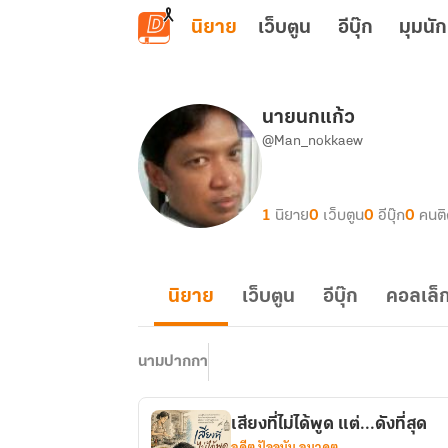
ข้ามไปยังเนื้อหาหลัก
นิยาย
เว็บตูน
อีบุ๊ก
มุมนัก
นายนกแก้ว
@Man_nokkaew
1
นิยาย
0
เว็บตูน
0
อีบุ๊ก
0
คนต
นิยาย
เว็บตูน
อีบุ๊ก
คอลเล็ก
นามปากกา
เสียงที่ไม่ได้พูด แต่...ดังที่สุด
อดีต ปัจจุบัน อนาคต