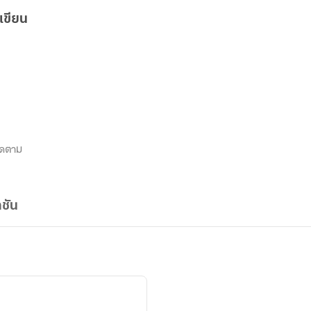
เขียน
ิดตาม
ชัน