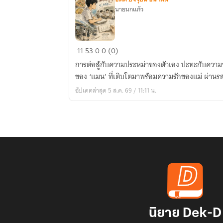
นายนกแก้ว
เสียง
11
53
0
0 (0)
ที่
การต่อสู้กับความประหม่าของตัวเอง ปะทะกับความวุ่น
ไม่
ของ ‘แมน’ ที่เติบโตมาพร้อมความรักของแม่ ผ่าน
ได้
อัปเดตล่าสุด 5 ส.ค. 69 / 11:11 น.
พูด
แต่...ดัง
ที่สุด
นิยาย Dek-D