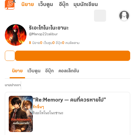
ข้ามไปยังเนื้อหาหลัก
นิยาย
เว็บตูน
อีบุ๊ก
มุมนักเขียน
ริเอะโทโนะโนะชานะ
@Manop22calibur
8
นิยาย
0
เว็บตูน
0
อีบุ๊ก
0
คนติดตาม
นิยาย
เว็บตูน
อีบุ๊ก
คอลเล็กชัน
นามปากกา
“Re:Memory — คนที่ควรหายไป”
รักอื่นๆ
ริเอะโทโนะโนะชานะ