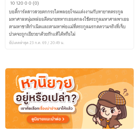
เลห์
10
120
0
0 (0)
มรกต
บอดี้การ์ดสาวสวยตกกระไดพลอยโจนแต่งงานกับทายาทตระกูล
มหาศาลหนุ่มหล่ออดีตนายทหารเธอตกลงใช้ตระกูลมหาศาลพาเธอ
ตามหาชาติกำเนิดและตามหาพ่อแม่ที่ตระกูลมรกตความจริงที่เจ็บ
ปวดจะถูกเยียวยาด้วยรักแท้ได้หรือไม่
อัปเดตล่าสุด 23 ก.ค. 69 / 20:49 น.