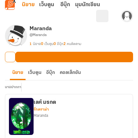
ข้ามไปยังเนื้อหาหลัก
นิยาย
เว็บตูน
อีบุ๊ก
มุมนักเขียน
Maranda
@Maranda
1
นิยาย
0
เว็บตูน
0
อีบุ๊ก
2
คนติดตาม
นิยาย
เว็บตูน
อีบุ๊ก
คอลเล็กชัน
นามปากกา
เลห์ มรกต
รักดราม่า
Maranda