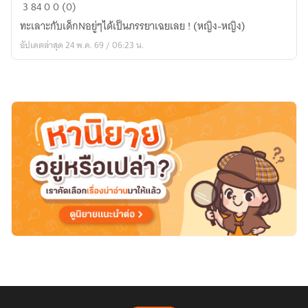
เพลิง
3
84
0
0 (0)
รัก
ทะเลาะกับเด็กNอยู่ๆได้เป็นภรรยาเฉยเลย ! (หญิง-หญิง)
ขาว
อัปเดตล่าสุด 24 พ.ค. 69 / 06:23 น.
ดำ
แห่ง
two-
tone