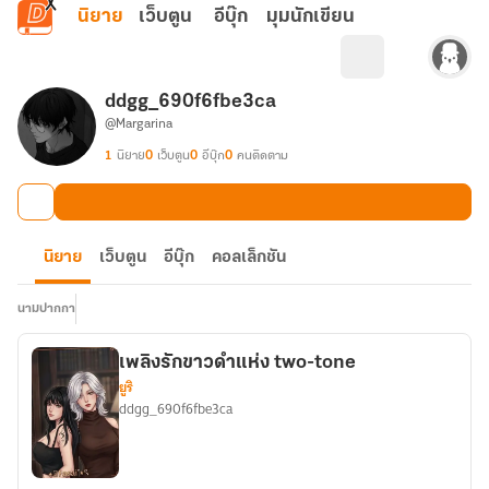
ข้ามไปยังเนื้อหาหลัก
นิยาย
เว็บตูน
อีบุ๊ก
มุมนักเขียน
ddgg_690f6fbe3ca
@Margarina
1
นิยาย
0
เว็บตูน
0
อีบุ๊ก
0
คนติดตาม
นิยาย
เว็บตูน
อีบุ๊ก
คอลเล็กชัน
นามปากกา
เพลิงรักขาวดำแห่ง two-tone
ยูริ
ddgg_690f6fbe3ca