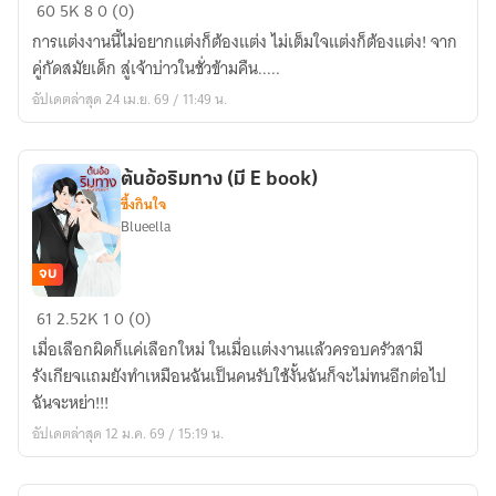
คุณ
60
5K
8
0 (0)
หนู
การแต่งงานนี้ไม่อยากแต่งก็ต้องแต่ง ไม่เต็มใจแต่งก็ต้องแต่ง! จาก
หนิง
คู่กัดสมัยเด็ก สู่เจ้าบ่าวในชั่วข้ามคืน.....
ของ
อัปเดตล่าสุด 24 เม.ย. 69 / 11:49 น.
ประธาน
เหม
ต้นอ้อริมทาง (มี E book)
ซึ้งกินใจ
Blueella
จบ
ต้น
61
2.52K
1
0 (0)
อ้อ
เมื่อเลือกผิดก็แค่เลือกใหม่ ในเมื่อแต่งงานแล้วครอบครัวสามี
ริม
รังเกียจแถมยังทำเหมือนฉันเป็นคนรับใช้งั้นฉันก็จะไม่ทนอีกต่อไป
ทาง
ฉันจะหย่า!!!
(มี
อัปเดตล่าสุด 12 ม.ค. 69 / 15:19 น.
E
book)