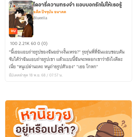
ไดอารี่ความทรงจำ แอบบอกรักไม่ให้เธอรู้
อดีต ปัจจุบัน อนาคต
Blueella
จบ
ไดอารี่
100
2.21K
60
0 (0)
ความ
"นี้เธอแอบถ่ายรูปของฉันอย่างงั้นเหรอ?" รุยรุ่นพี่ที่ฉันแอบชอบดัน
ทรง
จับได้ว่าฉันแอบถ่ายรูปเขา แล้วแบบนี้ฉันจะหลอกเขาว่ายังไงดีละ
จำ
เนี่ย "หนูเปล่านะคะ หนูถ่ายรูปตัวเอง" "เธอ โกหก"
แอบ
อัปเดตล่าสุด 18 พ.ย. 68 / 07:57 น.
บอก
รัก
ไม่
ให้
เธอ
รู้