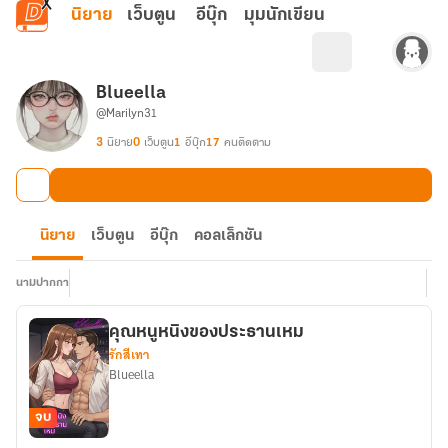
ข้ามไปยังเนื้อหาหลัก
นิยาย
เว็บตูน
อีบุ๊ก
มุมนักเขียน
Blueella
@Marilyn31
3
นิยาย
0
เว็บตูน
1
อีบุ๊ก
17
คนติดตาม
นิยาย
เว็บตูน
อีบุ๊ก
คอลเล็กชัน
นามปากกา
คุณหนูหนิงของประธานเหม
รักสีเทา
ฺBlueella
จบ