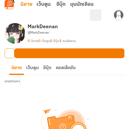
ข้ามไปยังเนื้อหาหลัก
นิยาย
เว็บตูน
อีบุ๊ก
มุมนักเขียน
MarkDeenan
@MarkDeenan
0
นิยาย
0
เว็บตูน
0
อีบุ๊ก
3
คนติดตาม
นิยาย
เว็บตูน
อีบุ๊ก
คอลเล็กชัน
นามปากกา