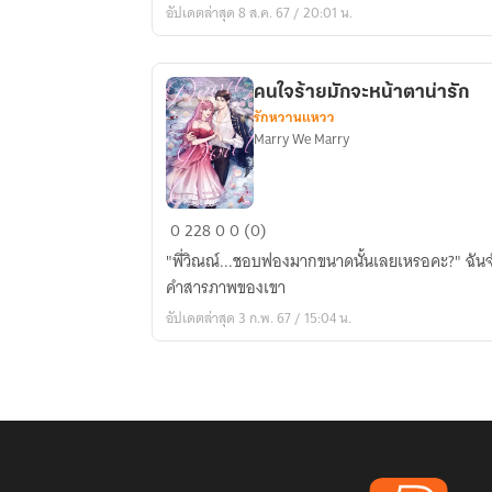
อัปเดตล่าสุด 8 ส.ค. 67 / 20:01 น.
Precious
หลงใหล
ใน
คนใจร้ายมักจะหน้าตาน่ารัก
รอย
รักหวานแหวว
ยิ้ม
Marry We Marry
คุณ
คน
0
228
0
0 (0)
ใจร้าย
"พี่วิณณ์...ชอบฟองมากขนาดนั้นเลยเหรอคะ?" ฉันจำ
มัก
คำสารภาพของเขา
จะ
อัปเดตล่าสุด 3 ก.พ. 67 / 15:04 น.
หน้าตา
น่า
รัก