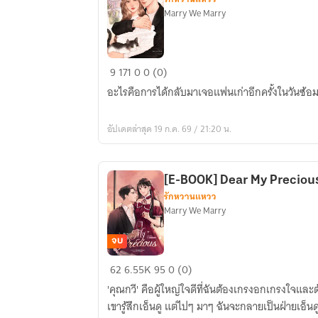
Marry We Marry
เขา
9
171
0
0 (0)
บอก
อะไรคือการได้กลับมาเจอแฟนเก่าอีกครั้งในวันซ้อ
ว่า
เรา
อัปเดตล่าสุด 19 ก.ค. 69 / 21:20 น.
ไม่
เคย
เลิก
[E-BOOK] Dear My Precious
กัน
รักหวานแหวว
Marry We Marry
จบ
[E-
62
6.55K
95
0 (0)
BOOK]
'คุณกวี' คือผู้ใหญ่ใจดีที่ฉันต้องเกรงอกเกรงใจและ
Dear
เขารู้สึกเอ็นดู แต่ไปๆ มาๆ ฉันจะกลายเป็นฝ่ายเอ็นดู
My