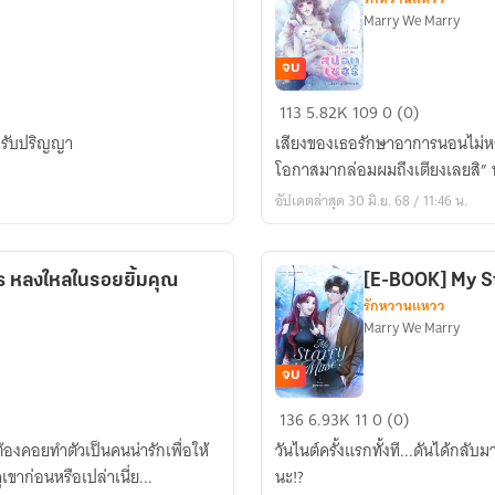
Marry We Marry
จบ
โปรด
113
5.82K
109
0 (0)
อย่า
มรับปริญญา
เสียงของเธอรักษาอาการนอนไม่หลั
เรียก
โอกาสมากล่อมผมถึงเตียงเลยสิ” พ
เสี่ย
อัปเดตล่าสุด 30 มิ.ย. 68 / 11:46 น.
เพราะ
เฮีย
คน
 หลงใหลในรอยยิ้มคุณ
[E-BOOK] My St
นี้
รักหวานแหวว
เขา
Marry We Marry
เป็น
ส
จบ
ปอน
[E-
136
6.93K
11
0 (0)
เซอร์
BOOK]
ต้องคอยทำตัวเป็นคนน่ารักเพื่อให้
วันไนต์ครั้งแรกทั้งที...ดันได้กลั
My
เขาก่อนหรือเปล่าเนี่ย...
นะ!?
Starry