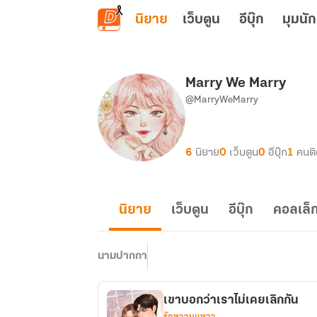
ข้ามไปยังเนื้อหาหลัก
นิยาย
เว็บตูน
อีบุ๊ก
มุมนัก
Marry We Marry
@MarryWeMarry
6
นิยาย
0
เว็บตูน
0
อีบุ๊ก
1
คนต
นิยาย
เว็บตูน
อีบุ๊ก
คอลเล็ก
นามปากกา
เขาบอกว่าเราไม่เคยเลิกกัน
รักหวานแหวว