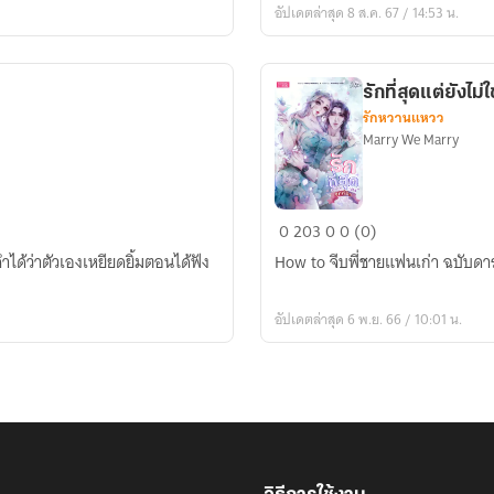
อัปเดตล่าสุด 8 ส.ค. 67 / 14:53 น.
Muse
ถึง
เธอ
รักที่สุดแต่ยังไม่ใช
ผู้
รักหวานแหวว
เปล่ง
Marry We Marry
ประกาย
รัก
0
203
0
0 (0)
ที่สุด
ได้ว่าตัวเองเหยียดยิ้มตอนได้ฟัง
How to จีบพี่ชายแฟนเก่า ฉบับดา
แต่
ยัง
อัปเดตล่าสุด 6 พ.ย. 66 / 10:01 น.
ไม่ใช่
สุด
ที่รัก