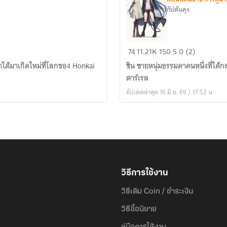
กัปตันคุง
Fic
74
11.21K
150
5.0 (2)
Honkai
เขาได้มาเกิดใหม่ที่โลกของ Honkai
ชิน ชายหนุ่มธรรมดาคนหนึ่งที่ได
:
ตาร์เรล
กลาย
อัปเดตล่าสุด 16 มิ.ย. 69 / 17:52 น.
เป็น
กัปตัน
ใน
จักร
วาล
ส
ตาร์เรล
วิธีการใช้งาน
วิธีเติม Coin / ชำระเงิน
วิธีซื้อนิยาย