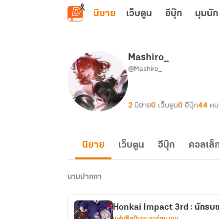
ข้ามไปยังเนื้อหาหลัก
นิยาย
เว็บตูน
อีบุ๊ก
มุมนัก
Mashiro_
@Mashiro_
2
นิยาย
0
เว็บตูน
0
อีบุ๊ก
44
คน
นิยาย
เว็บตูน
อีบุ๊ก
คอลเล็ก
นามปากกา
Honkai Impact 3rd : นักรบ
แฟนฟิคนิยาย การ์ตูน เกม