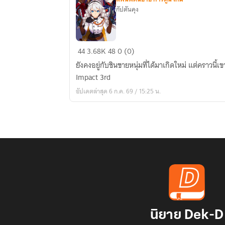
กัปตันคุง
Honkai
44
3.68K
48
0 (0)
Impact
ยังคงอยู่กับชินชายหนุ่มที่ได้มาเกิดใหม่ แต่คราวนี้
3rd
Impact 3rd
:
อัปเดตล่าสุด 6 ก.ค. 69 / 15:25 น.
นักรบ
ชาย
แห่ง
โลก
ฮงไก
นิยาย Dek-D