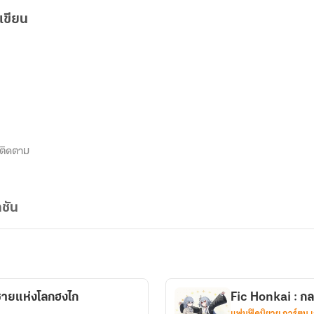
เขียน
ติดตาม
ชัน
ชายแห่งโลกฮงไก
Fic Honkai : ก
แฟนฟิคนิยาย การ์ตูน 