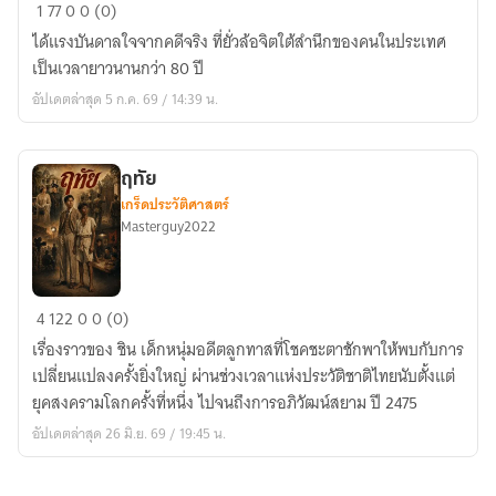
อัน
1
77
0
0 (0)
หา
ได้แรงบันดาลใจจากคดีจริง ที่ยั่วล้อจิตใต้สำนึกของคนในประเทศ
ที่สุด
เป็นเวลายาวนานกว่า 80 ปี
มิ
อัปเดตล่าสุด 5 ก.ค. 69 / 14:39 น.
ได่
ฤทัย
เกร็ดประวัติศาสตร์
Masterguy2022
ฤทัย
4
122
0
0 (0)
เรื่องราวของ ชิน เด็กหนุ่มอดีตลูกทาสที่โชคชะตาชักพาให้พบกับการ
เปลี่ยนแปลงครั้งยิ่งใหญ่ ผ่านช่วงเวลาแห่งประวัติชาติไทยนับตั้งแต่
ยุคสงครามโลกครั้งที่หนึ่ง ไปจนถึงการอภิวัฒน์สยาม ปี 2475
อัปเดตล่าสุด 26 มิ.ย. 69 / 19:45 น.