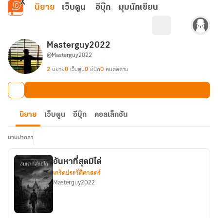
ข้ามไปยังเนื้อหาหลัก
นิยาย
เว็บตูน
อีบุ๊ก
มุมนักเขียน
Masterguy2022
@Masterguy2022
2
นิยาย
0
เว็บตูน
0
อีบุ๊ก
0
คนติดตาม
นิยาย
เว็บตูน
อีบุ๊ก
คอลเล็กชัน
นามปากกา
อันหาที่สุดมิได่
เกร็ดประวัติศาสตร์
Masterguy2022