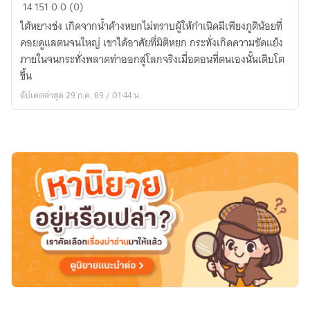
สุสาน
14
151
0
0 (0)
ศิลา
ไต้หยางช่ง เกิดจากนํ้าค้างหยกไม่ทราบผู้ให้กำเนิดมีเพียงภูติน้อยที่
บรรพ
คอยดูแลตนจนใหญ่ เขาได้อาศัยที่มิติหยก กระทั่งเกิดความขัดแย้ง
ชน
ภายในจนกระทั่งพลาดท่าออกสู่โลกจริงเมื่อตอนที่ตนเองนั้นเติบโต
ขึ้น
อัปเดตล่าสุด 29 ก.ค. 69 / 01:44 น.