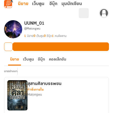
ข้ามไปยังเนื้อหาหลัก
นิยาย
เว็บตูน
อีบุ๊ก
มุมนักเขียน
UUNM_01
@Matongwu
1
นิยาย
0
เว็บตูน
0
อีบุ๊ก
1
คนติดตาม
นิยาย
เว็บตูน
อีบุ๊ก
คอลเล็กชัน
นามปากกา
สุสานศิลาบรรพชน
กำลังภายใน
Matongwu