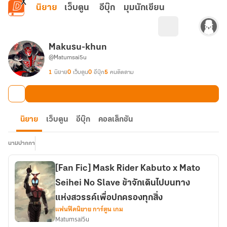
ข้ามไปยังเนื้อหาหลัก
นิยาย
เว็บตูน
อีบุ๊ก
มุมนักเขียน
Makusu-khun
@Matumsai5u
1
นิยาย
0
เว็บตูน
0
อีบุ๊ก
5
คนติดตาม
นิยาย
เว็บตูน
อีบุ๊ก
คอลเล็กชัน
นามปากกา
[Fan Fic] Mask Rider Kabuto x Mato
Seihei No Slave ข้าจักเดินไปบนทาง
แห่งสวรรค์เพื่อปกครองทุกสิ่ง
แฟนฟิคนิยาย การ์ตูน เกม
Matumsai5u