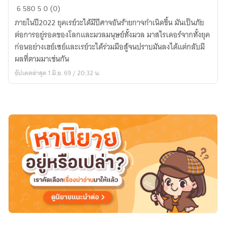
[Fan
6
580
5
0 (0)
Fic]
ภายในปี2022 ยุคเรย์วะได้มีปีศาจอันร้ายกาจกำเนิดขึ้น มันเป็นภัย
Mask
ต่อการอยู่รอดของโลกและมวลมนุษย์ทั้งมวล มาสไรเดอร์จากทั้งยุค
Rider
ก่อนอย่างเฮย์เซย์และเรย์วะได้ร่วมมือสู้จนปราบมันลงได้แต่กลับมี
Kabuto
ผลที่ตามมาเช่นกัน
x
อัปเดตล่าสุด 1 มิ.ย. 69 / 20:32 น.
Mato
Seihei
No
Slave
ข้า
จัก
เดิน
ไป
บน
ทาง
แห่ง
สวรรค์
เพื่อ