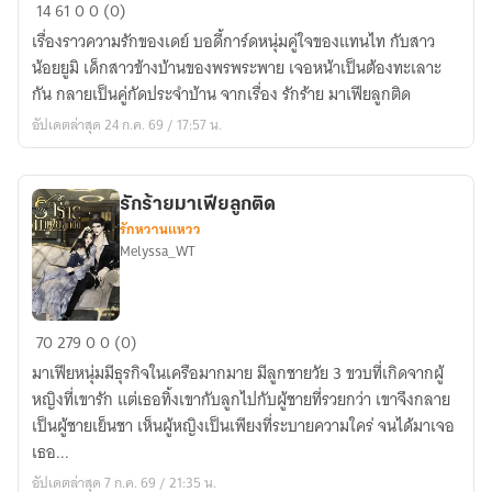
รัก
14
61
0
0 (0)
ร้าย
เรื่องราวความรักของเดย์ บอดี้การ์ดหนุ่มคู่ใจของแทนไท กับสาว
บอดี้
น้อยยูมิ เด็กสาวข้างบ้านของพรพระพาย เจอหน้าเป็นต้องทะเลาะ
การ์ด
กัน กลายเป็นคู่กัดประจำบ้าน จากเรื่อง รักร้าย มาเฟียลูกติด
มาเฟีย
อัปเดตล่าสุด 24 ก.ค. 69 / 17:57 น.
รักร้ายมาเฟียลูกติด
รักหวานแหวว
Melyssa_WT
รัก
70
279
0
0 (0)
ร้าย
มาเฟียหนุ่มมีธุรกิจในเครือมากมาย มีลูกชายวัย 3 ขวบที่เกิดจากผู้
มาเฟีย
หญิงที่เขารัก แต่เธอทิ้งเขากับลูกไปกับผู้ชายที่รวยกว่า เขาจึงกลาย
ลูก
เป็นผู้ชายเย็นชา เห็นผู้หญิงเป็นเพียงที่ระบายความใคร่ จนได้มาเจอ
ติด
เธอ...
อัปเดตล่าสุด 7 ก.ค. 69 / 21:35 น.