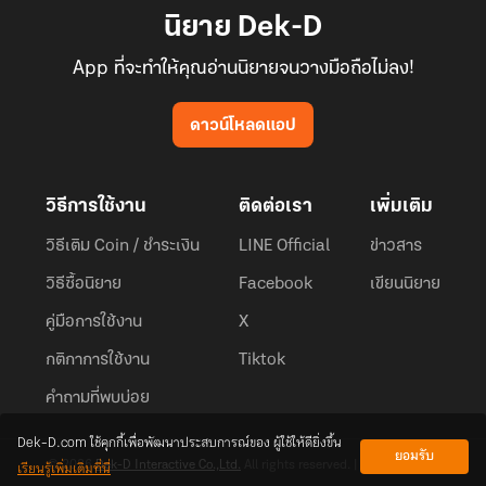
นิยาย Dek-D
App ที่จะทำให้คุณอ่านนิยายจนวางมือถือไม่ลง!
ดาวน์โหลดแอป
วิธีการใช้งาน
ติดต่อเรา
เพิ่มเติม
วิธีเติม Coin / ชำระเงิน
LINE Official
ข่าวสาร
วิธีซื้อนิยาย
Facebook
เขียนนิยาย
คู่มือการใช้งาน
X
กติกาการใช้งาน
Tiktok
คำถามที่พบบ่อย
Dek-D.com ใช้คุกกี้เพื่อพัฒนาประสบการณ์ของ ผู้ใช้ให้ดียิ่งขึ้น
ยอมรับ
เรียนรู้เพิ่มเติมที่นี่
© 2026
Dek-D Interactive Co.,Ltd.
All rights reserved. |
Privacy Policy