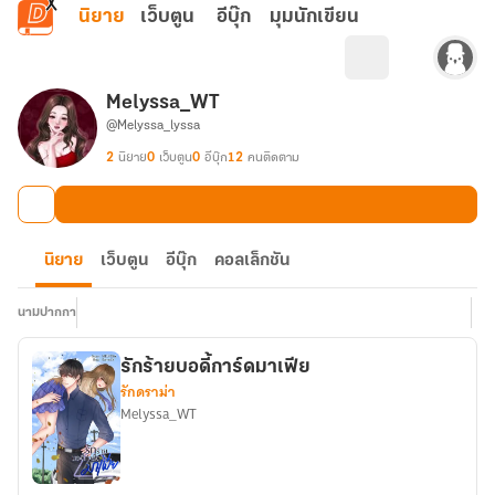
ข้ามไปยังเนื้อหาหลัก
นิยาย
เว็บตูน
อีบุ๊ก
มุมนักเขียน
Melyssa_WT
@Melyssa_lyssa
2
นิยาย
0
เว็บตูน
0
อีบุ๊ก
12
คนติดตาม
นิยาย
เว็บตูน
อีบุ๊ก
คอลเล็กชัน
นามปากกา
รักร้ายบอดี้การ์ดมาเฟีย
รักดราม่า
Melyssa_WT