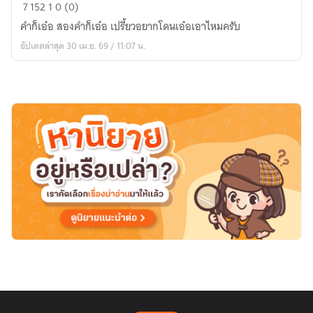
ไหน
7
152
1
0 (0)
ว่า
คำก็เอ๋อ สองคำก็เอ๋อ เปรี้ยวอยากโดนเอ๋อเอาไหมครับ
เป็น
อัปเดตล่าสุด 30 เม.ย. 69 / 11:07 น.
เอ๋
อไง!