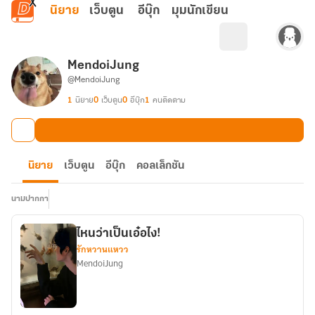
ข้ามไปยังเนื้อหาหลัก
นิยาย
เว็บตูน
อีบุ๊ก
มุมนักเขียน
MendoiJung
@MendoiJung
1
นิยาย
0
เว็บตูน
0
อีบุ๊ก
1
คนติดตาม
นิยาย
เว็บตูน
อีบุ๊ก
คอลเล็กชัน
นามปากกา
ไหนว่าเป็นเอ๋อไง!
รักหวานแหวว
MendoiJung