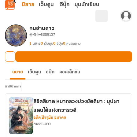
ข้ามไปยังเนื้อหาหลัก
นิยาย
เว็บตูน
อีบุ๊ก
มุมนักเขียน
คนอ่านดาว
@Mhiw5389137
1
นิยาย
0
เว็บตูน
0
อีบุ๊ก
0
คนติดตาม
นิยาย
เว็บตูน
อีบุ๊ก
คอลเล็กชัน
นามปากกา
ลิขิตสีชาด หมากลวงบ่วงขัตติยา : บุปผา
แดนใต้แห่งทวารวดี
อดีต ปัจจุบัน อนาคต
คนอ่านดาว