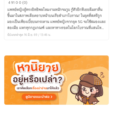
ลิขิต
4
91
0
0 (0)
สี
แพทย์หญิงผู้ทรงอิทธิพลโหมงานหนักจนวูบ รู้ตัวอีกทีเธอลืมตาตื่น
ชาด
ขึ้นมาในสภาพเลือดอาบหน้าบนเรือสำเภาโบราณ! ในยุคที่สตรีถูก
หมาก
มองเป็นเพียงเบี้ยบนกระดาน แพทย์หญิงจากยุค 5G จะใช้สมองและ
ลวง
สองมือ แหกทุกกฎเกณฑ์ และหาทางรอดในโลกโบราณที่แสนโหด
บ่
ร้ายนี้ได้อย่างไร?
อัปเดตล่าสุด 16 มิ.ย. 69 / 13:46 น.
วง
ขัตติย
า
:
บุปผา
แดน
ใต้
แห่ง
ทวาร
วดี