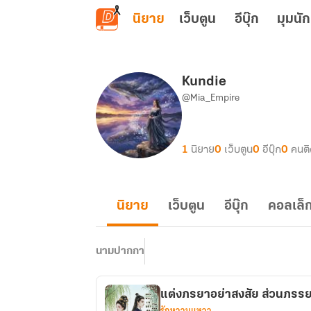
ข้ามไปยังเนื้อหาหลัก
นิยาย
เว็บตูน
อีบุ๊ก
มุมนัก
Kundie
@Mia_Empire
1
นิยาย
0
เว็บตูน
0
อีบุ๊ก
0
คนต
นิยาย
เว็บตูน
อีบุ๊ก
คอลเล็ก
นามปากกา
แต่งภรยาอย่าสงสัย ส่วนภรร
รักหวานแหวว