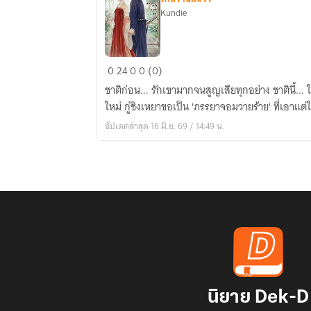
Kundie
แต่ง
0
24
0
0 (0)
ภร
ชาติก่อน... รักเขามากจนสูญเสียทุกอย่าง ชาตินี้... ในเมื่อย้อนเวลากลับมาแต่งงาน
ยา
ใหม่ กู่ชิงเหยาขอเป็น 'ภรรยาจอมวายร้าย' ที่เอาแต่
อย่า
อัปเดตล่าสุด 16 มิ.ย. 69 / 14:49 น.
สงสัย
ส่วน
ภรรยา
อย่า
ยอม
คน
นิยาย Dek-D