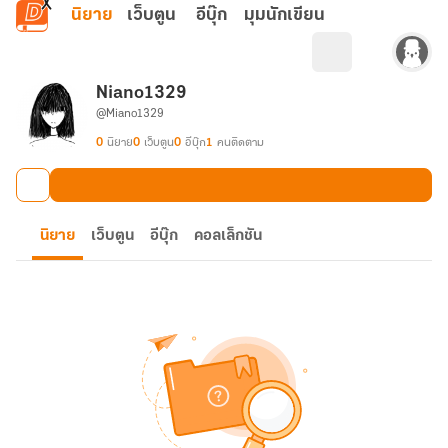
ข้ามไปยังเนื้อหาหลัก
นิยาย
เว็บตูน
อีบุ๊ก
มุมนักเขียน
Niano1329
@Miano1329
0
นิยาย
0
เว็บตูน
0
อีบุ๊ก
1
คนติดตาม
นิยาย
เว็บตูน
อีบุ๊ก
คอลเล็กชัน