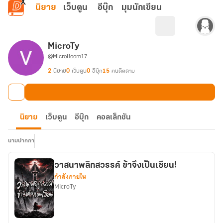
ข้ามไปยังเนื้อหาหลัก
นิยาย
เว็บตูน
อีบุ๊ก
มุมนักเขียน
MicroTy
@MicroBoom17
2
นิยาย
0
เว็บตูน
0
อีบุ๊ก
15
คนติดตาม
นิยาย
เว็บตูน
อีบุ๊ก
คอลเล็กชัน
นามปากกา
วาสนาพลิกสวรรค์ ข้าจึงเป็นเซียน!
กำลังภายใน
MicroTy