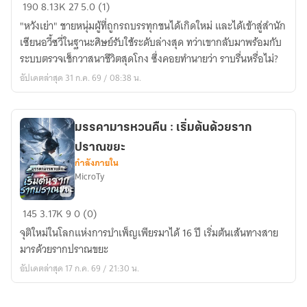
วาสนา
190
8.13K
27
5.0 (1)
พลิก
"หวังเย่า" ชายหนุ่มผู้ที่ถูกรถบรรทุกชนได้เกิดใหม่ และได้เข้าสู่สำนัก
สวรรค์
เซียนอวี้ซวี่ในฐานะศิษย์รับใช้ระดับล่างสุด ทว่าเขากลับมาพร้อมกับ
ข้า
ระบบตรวจเช็กวาสนาชีวิตสุดโกง ซึ่งคอยทำนายว่า ราบรื่นหรื่อไม่?
จึง
อัปเดตล่าสุด 31 ก.ค. 69 / 08:38 น.
เป็น
เซียน!
มรรคามารหวนคืน : เริ่มต้นด้วยราก
ปราณขยะ
กำลังภายใน
MicroTy
มรรคา
145
3.17K
9
0 (0)
มาร
จุติใหม่ในโลกแห่งการบำเพ็ญเพียรมาได้ 16 ปี เริ่มต้นเส้นทางสาย
หวน
มารด้วยรากปราณขยะ
คืน
อัปเดตล่าสุด 17 ก.ค. 69 / 21:30 น.
:
เริ่ม