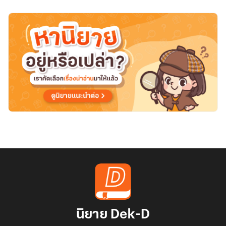
ต้น
ด้วย
ราก
ปราณ
ขยะ
นิยาย Dek-D