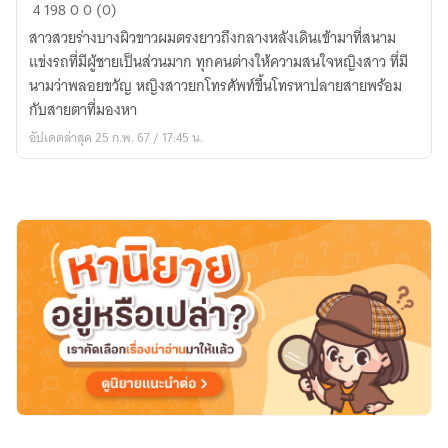
จังหวะ
4
198
0
0 (0)
ตกหลุม
สาวสวยร่างบางผิวขาวผมตรงยาวถึงกลางหลังเดินเข้ามาที่สนาม
รัก
แข่งรถที่มีผู้ชายเป็นส่วนมาก ทุกคนต่างให้ความสนใจหญิงสาว ที่มี
นามว่าพลอยขวัญ หญิงสาวยกโทรศัพท์ขึ้นโทรหาปลายสายพร้อม
กับสายตาที่มองหา
อัปเดตล่าสุด 25 ก.พ. 67 / 17:45 น.