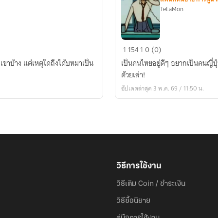
TeLaMon
|Detective
1
154
1
0 (0)
Conan|
าบ้าง แต่เหตุใดถึงได้บทมาเป็น
เป็นคนไทยอยู่ดีๆ อยากเป็นคนญี่ปุ
คดี
ด้วยเล่า!
อะไร
อัปเดตล่าสุด 3 พ.ค. 69 / 11:50 น.
พี่
ใส่
เดี๋ยว
ได้
หมด
ถ้า
สดชื่น
วิธีการใช้งาน
วิธีเติม Coin / ชำระเงิน
วิธีซื้อนิยาย