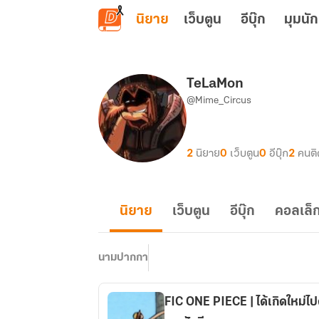
ข้ามไปยังเนื้อหาหลัก
นิยาย
เว็บตูน
อีบุ๊ก
มุมนัก
TeLaMon
@Mime_Circus
2
นิยาย
0
เว็บตูน
0
อีบุ๊ก
2
คนต
นิยาย
เว็บตูน
อีบุ๊ก
คอลเล็ก
นามปากกา
FIC ONE PIECE | ได้เกิดใหม่ไ