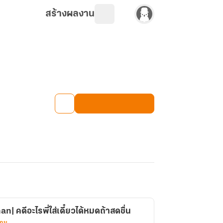
สร้างผลงาน
| คดีอะไรพี่ใส่เดี๋ยวได้หมดถ้าสดชื่น
เกม