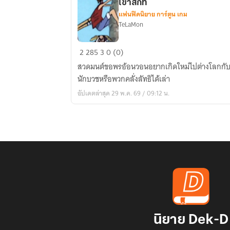
เขาสักที
แฟนฟิคนิยาย การ์ตูน เกม
TeLaMon
FIC
2
285
3
0 (0)
ONE
สวดมนต์ขอพรอ้อนวอนอยากเกิดใหม่ไปต่างโลกกับเข
PIECE
นักบวชหรือพวกคลั่งลัทธิได้เล่า
|
อัปเดตล่าสุด 29 พ.ค. 69 / 09:12 น.
ได้
เกิด
ใหม่
ไป
ต่าง
โลก
เหมือน
ชาว
บ้าน
เขา
นิยาย Dek-D
สัก