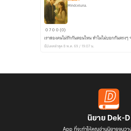
Mindceluna.
ทำไม(ไม่รู้
0
7
0
0 (0)
สิ)
เราสองคนไม่รักกันตอนไหน ทำไมไม่บอกกันตรงๆ 
อัปเดตล่าสุด 8 พ.ค. 69 / 19:07 น.
นิยาย Dek-D
App ที่จะทำให้คุณอ่านนิยายจนวาง