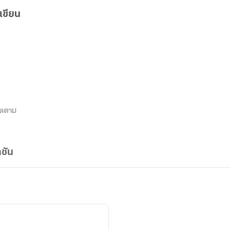
เขียน
ิดตาม
ชัน