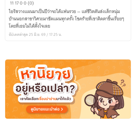
ตั้งใจ
11
17
0
0 (0)
จีบ
ไอริสวางแผนมาเป็นปีว่าจะได้แฟนรวย — แต่ชีวิตดันส่งเด็กหนุ่ม
เภสัช
บ้านนอกสาขาวิศวะมาขัดแผนทุกครั้ง โชคร้ายที่เขาติดตาขึ้นเรื่อยๆ
ดัน
โดยที่เธอไม่ได้ตั้งใจเลย
พลาด
อัปเดตล่าสุด 25 มิ.ย. 69 / 17:25 น.
รัก
วิศวะ
เวท