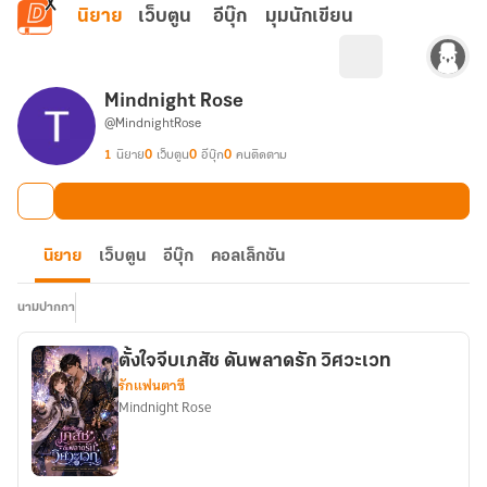
ข้ามไปยังเนื้อหาหลัก
นิยาย
เว็บตูน
อีบุ๊ก
มุมนักเขียน
Mindnight Rose
@MindnightRose
1
นิยาย
0
เว็บตูน
0
อีบุ๊ก
0
คนติดตาม
นิยาย
เว็บตูน
อีบุ๊ก
คอลเล็กชัน
นามปากกา
ตั้งใจจีบเภสัช ดันพลาดรัก วิศวะเวท
รักแฟนตาซี
Mindnight Rose