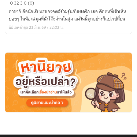
[Fic
0
32
3
0 (0)
Harry
อายากิ คือนักเรียนฮอกวอตส์ร่วมรุ่นกับเซดริก เธอ คือคนที่เข้าเห็น
Potter]
บ่อยๆ ในห้องสมุดที่นั่งโต๊ะด่านในสุด แต่วันนี้ทุกอย่างก็แปรเปลี่ยน
การ
อัปเดตล่าสุด 23 มิ.ย. 69 / 22:02 น.
เดิน
ทาง
ของ
สอง
เรา