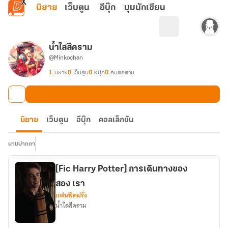
ข้ามไปยังเนื้อหาหลัก
นิยาย
เว็บตูน
อีบุ๊ก
มุมนักเขียน
น้ำใสสีคราม
@Minkochan
1
นิยาย
0
เว็บตูน
0
อีบุ๊ก
0
คนติดตาม
นิยาย
เว็บตูน
อีบุ๊ก
คอลเล็กชัน
นามปากกา
[Fic Harry Potter] การเดินทางของ
สอง เรา
แฟนฟิคฝรั่ง
น้ำใสสีคราม