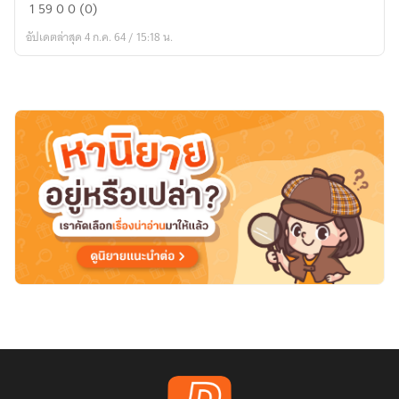
รัก
1
59
0
0 (0)
ล้ำ
อัปเดตล่าสุด 4 ก.ค. 64 / 15:18 น.
เส้น