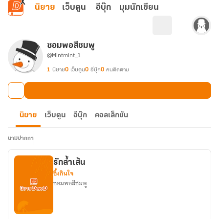
ข้ามไปยังเนื้อหาหลัก
นิยาย
เว็บตูน
อีบุ๊ก
มุมนักเขียน
ซอมพอสีชมพู
@Mintmint_1
1
นิยาย
0
เว็บตูน
0
อีบุ๊ก
0
คนติดตาม
นิยาย
เว็บตูน
อีบุ๊ก
คอลเล็กชัน
นามปากกา
รักล้ำเส้น
ซึ้งกินใจ
ซอมพอสีชมพู