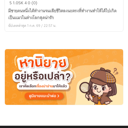
ไหง
5
1.05K
4
0 (0)
ได้
มีชายคนหนึ่งได้ทำงานจนเสียชีวิตลงนะตรงที่ทำงานทำให้ได้ไปเกิด
เกิด
เป็นแมวในต่างโลกสุดน่ารัก
ใหม่
อัปเดตล่าสุด 1 ก.ค. 69 / 22:57 น.
เป็น
แมว
ใน
ต่าง
โลก
สุด
น่า
รัก
ไป
ได้