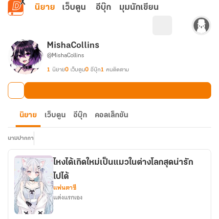
ข้ามไปยังเนื้อหาหลัก
นิยาย
เว็บตูน
อีบุ๊ก
มุมนักเขียน
MishaCollins
@MishaCollins
1
นิยาย
0
เว็บตูน
0
อีบุ๊ก
1
คนติดตาม
นิยาย
เว็บตูน
อีบุ๊ก
คอลเล็กชัน
นามปากกา
ไหงได้เกิดใหม่เป็นแมวในต่างโลกสุดน่ารัก
ไปได้
แฟนตาซี
แต่งแรกเอง