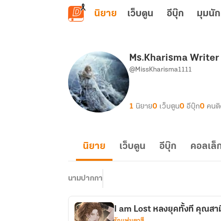
ข้ามไปยังเนื้อหาหลัก
นิยาย
เว็บตูน
อีบุ๊ก
มุมนัก
Ms.Kharisma Writer
@MissKharisma1111
1
นิยาย
0
เว็บตูน
0
อีบุ๊ก
0
คนต
นิยาย
เว็บตูน
อีบุ๊ก
คอลเล็ก
นามปากกา
I am Lost หลงยุคทั้งที คุณสามี
รักแฟนตาซี