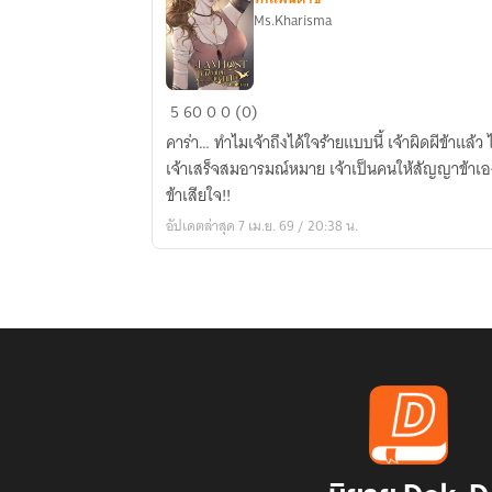
Ms.Kharisma
I
5
60
0
0 (0)
am
คาร่า… ทำไมเจ้าถึงได้ใจร้ายแบบนี้ เจ้าผิดผีข้าแล้ว
Lost
เจ้าเสร็จสมอารมณ์หมาย เจ้าเป็นคนให้สัญญาข้าเอง
หลง
ข้าเสียใจ!!
ยุค
อัปเดตล่าสุด 7 เม.ย. 69 / 20:38 น.
ทั้งที
คุณ
สามี
นั้น
รับมือ
ไม่
ง่าย