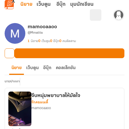
ข้ามไปยังเนื้อหาหลัก
นิยาย
เว็บตูน
อีบุ๊ก
มุมนักเขียน
mamooaaoo
@Mmatita
1
นิยาย
0
เว็บตูน
0
อีบุ๊ก
0
คนติดตาม
นิยาย
เว็บตูน
อีบุ๊ก
คอลเล็กชัน
นามปากกา
จีบหนุ่มพยาบาลให้มัดใจ
รักคอมเมดี้
mamooaaoo