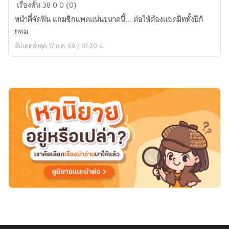
จีบ
เรื่องสั้น
38
0
0 (0)
หนุ่ม
หน้าตี๋จัดฟัน แถมซิกแพคแน่นขนาดนี้... ต่อให้ต้องแอดมิททั้งปีก็
พยาบาล
ยอม
ให้
อัปเดตล่าสุด 17 ก.ค. 69 / 01:20 น.
มัด
ใจ