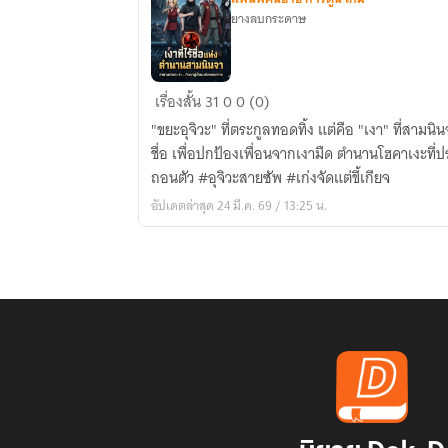
ยางลบกระดาษ
เงา
เรื่องสั้น
31
0
0 (0)
ที่
"ขยะอุจิวะ" ที่ตระกูลทอดทิ้ง แต่คือ "เงา" ที่สา
ไร้
ชื่อ เพื่อปกป้องเพื่อนจากเงามืด ตำนานโฮคาเงะที่ป
ชื่อ
ถอนตัว #อุจิวะสายซัพ #เก่งจัดแต่ขี้เกียจ
แห่ง
อัปเดตล่าสุด 24 มี.ค. 69 / 13:25 น.
ตำนาน
สาม
นินจา