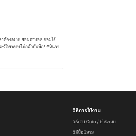
มนินจาต้องสยบ! ยอมตาบอด ยอมไร้
ระวัติศาสตร์ไม่กล้าบันทึก! #นินจา
วิธีการใช้งาน
วิธีเติม Coin / ชำระเงิน
วิธีซื้อนิยาย