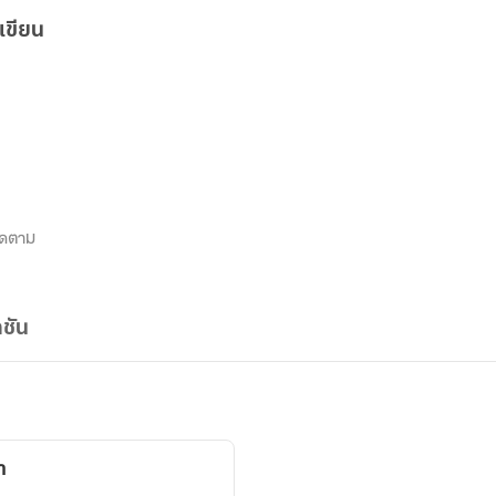
เขียน
ิดตาม
ชัน
า