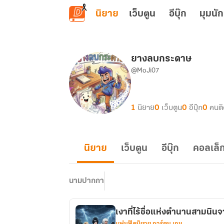
ข้ามไปยังเนื้อหาหลัก
นิยาย
เว็บตูน
อีบุ๊ก
มุมนัก
ยางลบกระดาษ
@MoJi07
1
นิยาย
0
เว็บตูน
0
อีบุ๊ก
0
คนต
นิยาย
เว็บตูน
อีบุ๊ก
คอลเล็ก
นามปากกา
เงาที่ไร้ชื่อแห่งตำนานสามนินจ
แฟนฟิคนิยาย การ์ตูน เกม