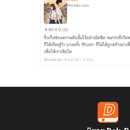
Mochiko-Lulu
รัก
8
80
0
0 (0)
แรก
จิ๋วเก็บซ่อนความลับนั้นไว้อย่างมิดชิด จนกระทั่งวันห
ที่
ก็ได้เรียนรู้ว่า บางครั้ง 'รักแรก' ก็ไม่ได้ถูกสร้างม
ไม่
เพื่อให้เราเติบโต
เคย
อัปเดตล่าสุด 19 พ.ค. 69 / 17:24 น.
บอก