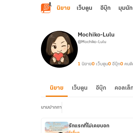
ข้ามไปยังเนื้อหาหลัก
นิยาย
เว็บตูน
อีบุ๊ก
มุมนัก
Mochiko-Lulu
@Mochiko-Lulu
1
นิยาย
0
เว็บตูน
0
อีบุ๊ก
0
คนต
นิยาย
เว็บตูน
อีบุ๊ก
คอลเล็ก
นามปากกา
รักแรกที่ไม่เคยบอก
รักอื่นๆ