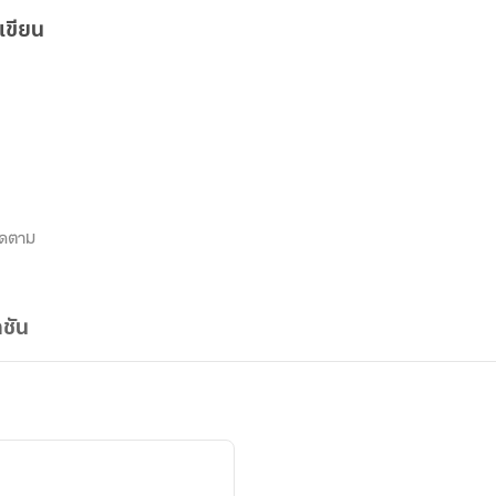
เขียน
ิดตาม
ชัน