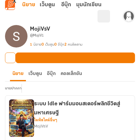
ข้ามไปยังเนื้อหาหลัก
นิยาย
เว็บตูน
อีบุ๊ก
มุมนักเขียน
MojiVsV
@MojiV1
1
นิยาย
0
เว็บตูน
0
อีบุ๊ก
2
คนติดตาม
นิยาย
เว็บตูน
อีบุ๊ก
คอลเล็กชัน
นามปากกา
ระบบ Idle ฟาร์มมอนสเตอร์พลิกชีวิตสู่
มหาเศรษฐี
ไลฟ์สไตล์อื่นๆ
MojiVsV