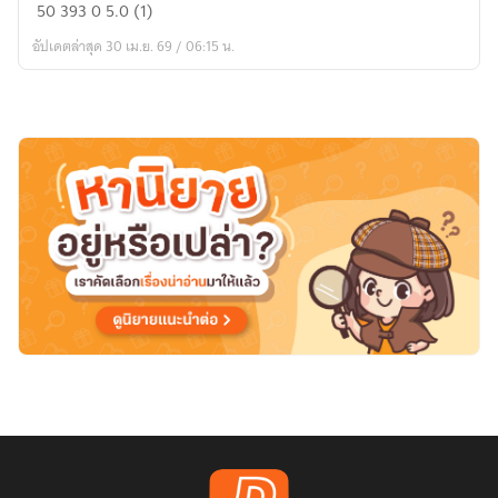
ระบบ
50
393
0
5.0 (1)
Idle
อัปเดตล่าสุด 30 เม.ย. 69 / 06:15 น.
ฟาร์ม
มอน
ส
เตอร์
พลิก
ชีวิต
สู่
มหา
เศรษฐี