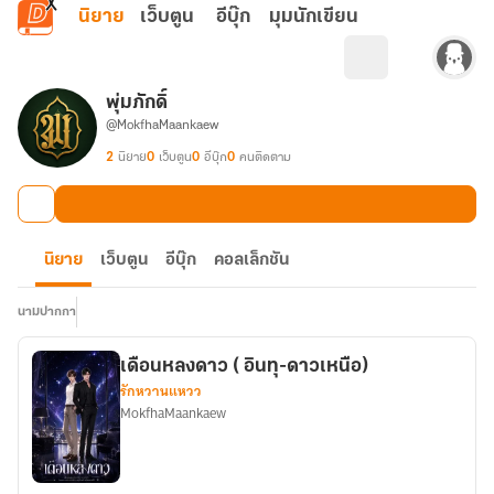
ข้ามไปยังเนื้อหาหลัก
นิยาย
เว็บตูน
อีบุ๊ก
มุมนักเขียน
พุ่มภักดิ์
@MokfhaMaankaew
2
นิยาย
0
เว็บตูน
0
อีบุ๊ก
0
คนติดตาม
นิยาย
เว็บตูน
อีบุ๊ก
คอลเล็กชัน
นามปากกา
เดือนหลงดาว ( อินทุ-ดาวเหนือ)
รักหวานแหวว
MokfhaMaankaew