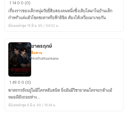
เดือน
1
14
0
0 (0)
หลง
เรื่องราวของเด็กหนุ่มวัยยี่สิบสองคนหนึ่งซึ่งเติบโตมาในบ้านเด็ก
ดาว
กำพร้าแต่แล้วโชคชะตาหรือฟ้าลิขิต ต้องให้เหวี่ยงมาเจอกัน
(
อัปเดตล่าสุด 19 มิ.ย. 69 / 04:02 น.
อินทุ-
ดาว
เหนือ)
ฆาตรฤกษ์
สืบสวน
MokfhaMaankaew
ฆาต
1
49
0
0 (0)
ร
ฆาตรกรยังอยู่ไม่มีใครหลับสนิท ยิ่งมันมีวิชาอาคมใครจะกล้าแม้
ฤกษ์
หมอผียังถอยห่าง...
อัปเดตล่าสุด 8 มิ.ย. 69 / 19:44 น.