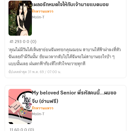
นาย
เผลอรักหมดใจให้กับเจ้านายแบดบอย
สุด
รักหวานแหวว
คูล
Molin-T
เผลอ
41
293
0
0 (0)
รัก
'คุณไม่มีวันได้เห็นขาอ่อนฉันหรอกคุณฌอน สาบานให้ฟ้าผ่าลงที่หัว
หมด
ฉันเลยถ้ามีวันนั้น' ย้อนเวลากลับไปได้ฉันจะไม่สาบานอะไรบ้า ๆ
ใจ
แบบนั้นเลย ฝนตกฟ้าร้องทีไรหัวใจจะวายทุกที
ให้
อัปเดตล่าสุด 31 พ.ค. 69 / 07:00 น.
กับ
เจ้า
นาย
My beloved Senior พี่รหัสคนนี้...ผมขอ
แบด
จีบ (อ่านฟรี)
บอย
รักหวานแหวว
Molin-T
My
11
60
0
0 (0)