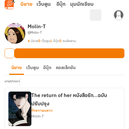
ข้ามไปยังเนื้อหาหลัก
นิยาย
เว็บตูน
อีบุ๊ก
มุมนักเขียน
Molin-T
@Molin-T
4
นิยาย
0
เว็บตูน
1
อีบุ๊ก
0
คนติดตาม
นิยาย
เว็บตูน
อีบุ๊ก
คอลเล็กชัน
นามปากกา
The return of her หนังสือรัก...ฉบับ
ปรับปรุง
รักหวานแหวว
Molin-T