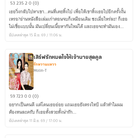
The
53
235
2
0 (0)
return
เธอวิ่งกลับไปหาเขา...คนที่เคยทิ้งไป เพื่อให้เขาทิ้งเธอไปอีกครั้งงั้น
of
เหรอ?อ่านหนังสือเล่มเก่าตอนจบก็เหมือนเดิม ซะเมื่อไหร่ละ! ก็เธอ
her
ไม่เชื่อแบบนั้น มันเปลี่ยนเนื้อหากันใหม่ได้ และเธอจะทำมันเอง...
หนังสือ
อัปเดตล่าสุด 15 มิ.ย. 69 / 11:06 น.
รัก...ฉบับ
ปรับปรุง
เสิร์ฟรักหมดใจให้เจ้านายสุดคูล
รักหวานแหวว
Molin-T
เสิร์ฟ
59
723
0
0 (0)
รัก
อยากเป็นคนดี แต่โดนเธออ่อย แถมเธอยังตรงไทป์ แล้วทำไมผม
หมด
ต้องทนละครับ ก็เธอทั้งสวยทั้งน่ารัก...
ใจ
อัปเดตล่าสุด 11 มิ.ย. 69 / 17:00 น.
ให้
เจ้า