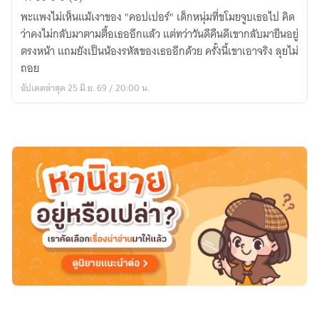
beloved
พะแพงไม่เห็นแม้เงาของ "คอปเปอร์" เด็กหนุ่มที่ขโมยจูบเธอไป คิด
Senior
ว่าคงไม่กลับมาตามตื้อเธออีกแล้ว แต่ทว่าวันดีคืนดีเขากลับมายืนอยู่
พี่
ตรงหน้า แถมยังเป็นน้องรหัสของเธออีกด้วย ครั้งนี้เขาเอาจริง ลุยไม่
รหัส
ถอย
คน
อัปเดตล่าสุด 25 มิ.ย. 69 / 20:00 น.
นี้...ผม
ขอ
จีบ
(อ่าน
ฟรี)