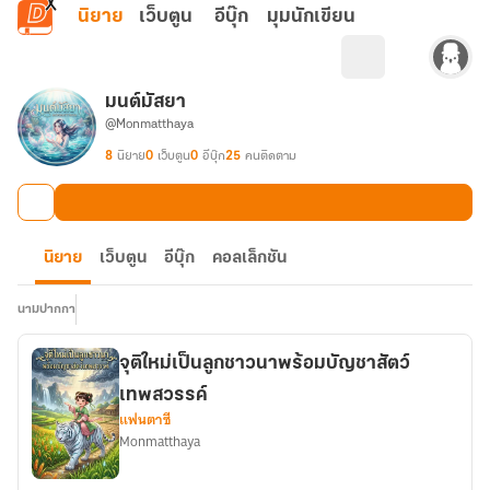
ข้ามไปยังเนื้อหาหลัก
นิยาย
เว็บตูน
อีบุ๊ก
มุมนักเขียน
มนต์มัสยา
@Monmatthaya
8
นิยาย
0
เว็บตูน
0
อีบุ๊ก
25
คนติดตาม
นิยาย
เว็บตูน
อีบุ๊ก
คอลเล็กชัน
นามปากกา
จุติใหม่เป็นลูกชาวนาพร้อมบัญชาสัตว์
เทพสวรรค์
แฟนตาซี
Monmatthaya