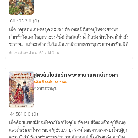
โบราณ
ทะลุ
60
495
2
0 (0)
มิติ
เมื่อ "ครูสอนเกษตรยุค 2026" ต้องทะลุมิติมาอยู่ในร่างชาวนา
ไป
กำพร้าถังแตกในยุคราชวงศ์ซ่ง! ดินก็แห้ง น้ำก็แล้ง ข้าวในนาก็กำลัง
เป็น
จะตาย... แต่จะกลัวอะไรในเมื่อเขามีระบบสารานุกรมเกษตรข้ามมิติ
ราชา
อัปเดตล่าสุด 4 ส.ค. 69 / 14:01 น.
เกษตร
แห่ง
ต้าซ่ง
สูตรลับโอสถรัก พระขายาแพทย์เทวดา
อดีต ปัจจุบัน อนาคต
Monmatthaya
สูตร
44
581
0
0 (0)
ลับ
เมื่อศัลยแพทย์มือฉมังจากโลกปัจจุบัน ต้องจบชีวิตลงด้วยอุบัติเหตุ
โอสถ
และตื่นขึ้นมาในร่างของ 'ลู่ชิวเย่ว' บุตรีคนโตของจวนจงหยงโหวผู้ถูก
รัก
ตราหน้าว่าไร้ค่า ทว่าความจริงนางกลับถูกแม่เลี้ยงใจยักษ์และน้อง