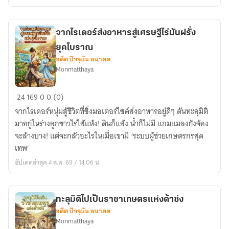
จากไรเดอร์ส่งอาหารสู่เศรษฐีไร่มันฝรั่ง
ยุคโบราณ
อดีต ปัจจุบัน อนาคต
Monmatthaya
จาก
24
169
0
0 (0)
ไร
จากไรเดอร์หนุ่มสู้ชีวิตที่ซิ่งมอเตอร์ไซค์ส่งอาหารอยู่ดีๆ ดันทะลุมิติ
เด
มาอยู่ในร่างลูกชาวไร่ไส้แห้ง! ดินก็แล้ง น้ำก็ไม่มี แถมแมลงยังจ้อง
อร์
จะล้างบาง! แต่จะกลัวอะไรในเมื่อเขามี ‘ระบบผู้ช่วยเกษตรกรสุด
ส่ง
เทพ’
อาหาร
อัปเดตล่าสุด 4 ส.ค. 69 / 14:06 น.
สู่
เศรษฐี
ไร่
ทะลุมิติไปเป็นราชาเกษตรแห่งต้าซ่ง
มัน
อดีต ปัจจุบัน อนาคต
ฝรั่ง
Monmatthaya
ยุค