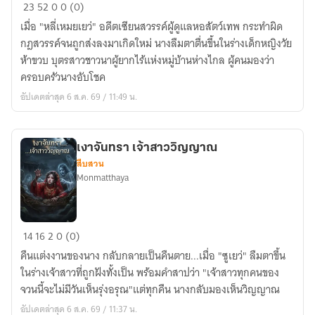
จุติ
23
52
0
0 (0)
ใหม่
เมื่อ "หลี่เหมยเยว่" อดีตเซียนสวรรค์ผู้ดูแลหอสัตว์เทพ กระทำผิด
เป็น
กฎสวรรค์จนถูกส่งลงมาเกิดใหม่ นางลืมตาตื่นขึ้นในร่างเด็กหญิงวัย
ลูก
ห้าขวบ บุตรสาวชาวนาผู้ยากไร้แห่งหมู่บ้านห่างไกล ผู้คนมองว่า
ชาวนา
ครอบครัวนางอับโชค
พร้อม
อัปเดตล่าสุด 6 ส.ค. 69 / 11:49 น.
บัญชา
สัตว์
เทพ
เงาจันทรา เจ้าสาววิญญาณ
สวรรค์
สืบสวน
Monmatthaya
เงา
14
16
2
0 (0)
จันทรา
คืนแต่งงานของนาง กลับกลายเป็นคืนตาย...เมื่อ "ซูเยว่" ลืมตาขึ้น
เจ้า
ในร่างเจ้าสาวที่ถูกฝังทั้งเป็น พร้อมคำสาปว่า "เจ้าสาวทุกคนของ
สาว
จวนนี้จะไม่มีวันเห็นรุ่งอรุณ"แต่ทุกคืน นางกลับมองเห็นวิญญาณ
วิญญาณ
อัปเดตล่าสุด 6 ส.ค. 69 / 11:37 น.