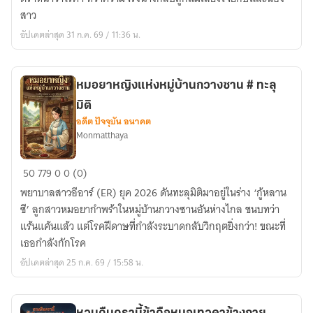
พระ
สาว
ขา
อัปเดตล่าสุด 31 ก.ค. 69 / 11:36 น.
ยา
แพทย์
เทวดา
หมอยาหญิงแห่งหมู่บ้านกวางซาน # ทะลุ
มิติ
อดีต ปัจจุบัน อนาคต
Monmatthaya
หมอ
50
779
0
0 (0)
ยา
พยาบาลสาวอีอาร์ (ER) ยุค 2026 ดันทะลุมิติมาอยู่ในร่าง ‘กู้หลาน
หญิง
ซี’ ลูกสาวหมอยากำพร้าในหมู่บ้านกวางซานอันห่างไกล ชนบทว่า
แห่ง
แร้นแค้นแล้ว แต่โรคฝีดาษที่กำลังระบาดกลับวิกฤตยิ่งกว่า! ขณะที่
หมู่บ้าน
เธอกำลังกักโรค
กวาง
อัปเดตล่าสุด 25 ก.ค. 69 / 15:58 น.
ซาน
#
ทะลุ