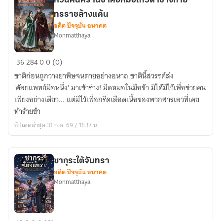
หวนคืนครานี้ข้าคือหมอเทวดาข้างกาย
มิติ
ทรราชล้างแค้น
อดีต ปัจจุบัน อนาคต
Monmatthaya
หวน
36
284
0
0 (0)
คืน
ชาติก่อนถูกวางยาพิษจนตายอย่างอนาถ ชาตินี้สวรรค์ส่ง
ครา
'ศัลยแพทย์มือหนึ่ง' มาเข้าร่าง! มีดหมอในมือข้า มิได้มีไว้เพื่อช่วยคน
นี้
เพียงอย่างเดียว... แต่มีไว้เพื่อกรีดเลือดเนื้อของพวกสารเลวที่เคย
ข้า
ทำร้ายข้า
คือ
อัปเดตล่าสุด 31 ก.ค. 69 / 11:37 น.
หมอ
เทวดา
ข้าง
ซากุระใต้จันทรา
กาย
อดีต ปัจจุบัน อนาคต
ทรราช
Monmatthaya
ล้าง
แค้น
ซากุระ