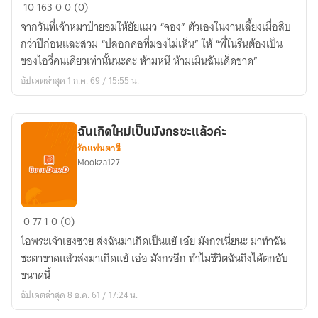
อย่า
10
163
0
0 (0)
ดุ
จากวันที่เจ้าหมาป่ายอมให้ยัยแมว “จอง” ตัวเองในงานเลี้ยงเมื่อสิบ
ใส่
กว่าปีก่อนและสวม “ปลอกคอที่มองไม่เห็น” ให้ “พี่โนรีนต้องเป็น
กัน
ของไอวี่คนเดียวเท่านั้นนะคะ ห้ามหนี ห้ามเมินฉันเด็ดขาด”
นัก
อัปเดตล่าสุด 1 ก.ค. 69 / 15:55 น.
สิ
คะ
คุณ
ฉันเกิดใหม่เป็นมังกรซะแล้วค่ะ
สัตวแพทย์
รักแฟนตาซี
Mookza127
ฉัน
0
77
1
0 (0)
เกิด
ไอพระเจ้าเฮงซวย ส่งฉันมาเกิดเป็นแย้ เอ๋ย มังกรเนี่ยนะ มาทำฉัน
ใหม่
ชะตาขาดแล้วส่งมาเกิดแย้ เอ่อ มังกรอีก ทำไมชีวิตฉันถึงได้ตกอับ
เป็น
ขนาดนี้
มังกร
อัปเดตล่าสุด 8 ธ.ค. 61 / 17:24 น.
ซะ