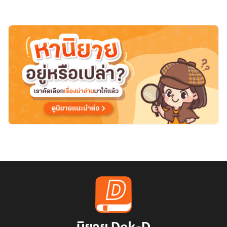
แล้ว
ค่ะ