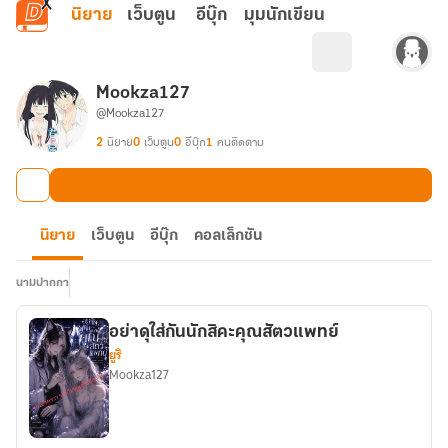
ข้ามไปยังเนื้อหาหลัก
นิยาย
เว็บตูน
อีบุ๊ก
มุมนักเขียน
Mookza127
@Mookza127
2
นิยาย
0
เว็บตูน
0
อีบุ๊ก
1
คนติดตาม
นิยาย
เว็บตูน
อีบุ๊ก
คอลเล็กชัน
นามปากกา
อย่าดุใส่กันนักสิคะคุณสัตวแพทย์
ยูริ
Mookza127