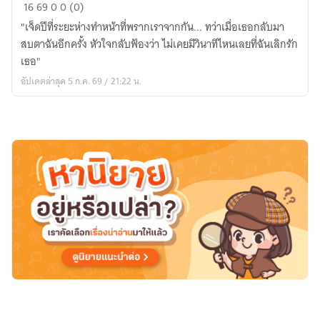
📖
16
69
0
0 (0)
The
"เจ็ดปีที่ระยะห่างทำหน้าที่พรากเราจากกัน... ทว่าเมื่อเธอกลับมา
Heart’s
สบตาฉันอีกครั้ง หัวใจกลับฟ้องว่า ไม่เคยมีวินาทีไหนเลยที่ฉันเลิกรัก
Distance
เธอ"
ระยะ
อัปเดตล่าสุด 5 ก.ค. 69 / 21:22 น.
ห่าง
ของ
หัวใจ