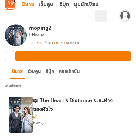
ข้ามไปยังเนื้อหาหลัก
นิยาย
เว็บตูน
อีบุ๊ก
มุมนักเขียน
moping2
@Moping
1
นิยาย
0
เว็บตูน
0
อีบุ๊ก
0
คนติดตาม
นิยาย
เว็บตูน
อีบุ๊ก
คอลเล็กชัน
นามปากกา
📖 The Heart’s Distance ระยะห่าง
ของหัวใจ
ยูริ
ต้นหญ้า