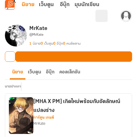
ข้ามไปยังเนื้อหาหลัก
นิยาย
เว็บตูน
อีบุ๊ก
มุมนักเขียน
MrKate
@MrKate
1
นิยาย
0
เว็บตูน
0
อีบุ๊ก
0
คนติดตาม
นิยาย
เว็บตูน
อีบุ๊ก
คอลเล็กชัน
นามปากกา
[MHA X PM] เกิดใหม่พร้อมกับอัตลักษณ์
แปลงร่าง
การ์ตูน เกมส์
MrKate