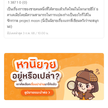
[MHA
1
387
1
0 (0)
X
เป็นเรื่องราวของชายคนหนึ่งที่ได้ตายแล้วเกิดใหม่ในโลกมายฮีโร่ อ
PM]
คาเดเมียโดยมีความสามารถในการแปลงร่างเป็นอะไรก็ได้ใน
เกิด
จักรวาล project moon (นี่เป็นนิยายเรื่องแรกที่เขียนหวังว่าจะสนุก
ใหม่
นะ)
พร้อม
อัปเดตล่าสุด 3 ก.พ. 68 / 10:00 น.
กับ
อัต
ลักษณ์
แปลง
ร่าง