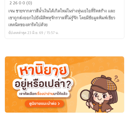
ฉัน
2
26
0
0 (0)
เป็น
เจน ชายจากดาวสีน้ำเงินได้เกิดใหม่ในร่างหุ่นเอไอที่ริคสร้าง และ
เอ
เขาถูกส่งออกไปยังมิติพหุจักรวาลที่ไม่รู้จัก โดยมีข้อมูลพิมพ์เขียว
ไอ
เทคนิคของตาริคไปด้วย
ที่
อัปเดตล่าสุด 23 มิ.ย. 69 / 15:57 น.
ตา
ริค
สร้าง