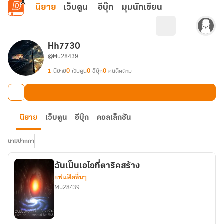
ข้ามไปยังเนื้อหาหลัก
นิยาย
เว็บตูน
อีบุ๊ก
มุมนักเขียน
Hh7730
@Mu28439
1
นิยาย
0
เว็บตูน
0
อีบุ๊ก
0
คนติดตาม
นิยาย
เว็บตูน
อีบุ๊ก
คอลเล็กชัน
นามปากกา
ฉันเป็นเอไอที่ตาริคสร้าง
แฟนฟิคอื่นๆ
Mu28439