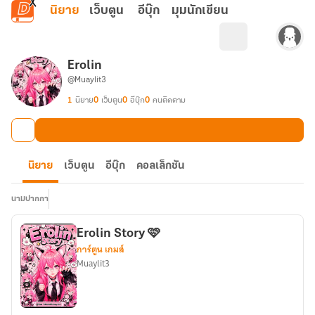
ข้ามไปยังเนื้อหาหลัก
นิยาย
เว็บตูน
อีบุ๊ก
มุมนักเขียน
Erolin
@Muaylit3
1
นิยาย
0
เว็บตูน
0
อีบุ๊ก
0
คนติดตาม
นิยาย
เว็บตูน
อีบุ๊ก
คอลเล็กชัน
นามปากกา
Erolin Story 🩷
การ์ตูน เกมส์
Muaylit3