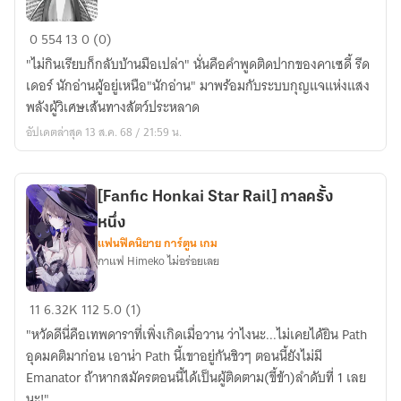
[Fanfic
0
554
13
0 (0)
มุม
"ไม่กินเรียบก็กลับบ้านมือเปล่า" นั่นคือคำพูดติดปากของคาเซดี้ รีด
มอง
เดอร์ นักอ่านผู้อยู่เหนือ"นักอ่าน" มาพร้อมกับระบบกุญแจแห่งแสง
นัก
พลังผู้วิเศษเส้นทางสัตว์ประหลาด
อ่าน
อัปเดตล่าสุด 13 ส.ค. 68 / 21:59 น.
พระเจ้า]
อสรพิษ
ปรอท
[Fanfic Honkai Star Rail] กาลครั้ง
จาก
หนึ่ง
ฟาก
แฟนฟิคนิยาย การ์ตูน เกม
ฟ้า
กาแฟ Himeko ไม่อร่อยเลย
ไกล
[Fanfic
11
6.32K
112
5.0 (1)
Honkai
"หวัดดีนี่คือเทพดาราที่เพิ่งเกิดเมื่อวาน ว่าไงนะ...ไม่เคยได้ยิน Path
Star
อุดมคติมาก่อน เอาน่า Path นี้เขาอยู่กันชิวๆ ตอนนี้ยังไม่มี
Rail]
Emanator ถ้าหากสมัครตอนนี้ได้เป็นผู้ติดตาม(ขี้ข้า)ลำดับที่ 1 เลย
กาล
นะ!"