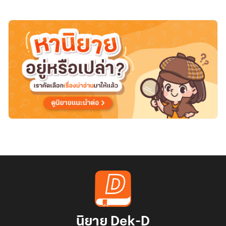
นิยาย Dek-D