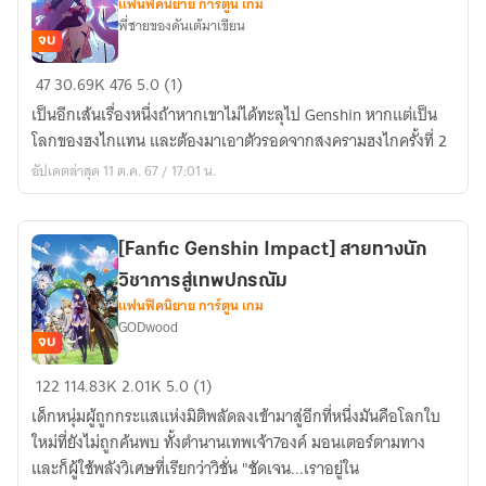
แฟนฟิคนิยาย การ์ตูน เกม
โลก
พี่ชายของดันเต้มาเขียน
สไลม์
จบ
[Fanfic
47
30.69K
476
5.0 (1)
Honkai
เป็นอีกเส้นเรื่องหนึ่งถ้าหากเขาไม่ได้ทะลุไป Genshin หากแต่เป็น
Impact]
โลกของฮงไกแทน และต้องมาเอาตัวรอดจากสงครามฮงไกครั้งที่ 2
เส้น
อัปเดตล่าสุด 11 ต.ค. 67 / 17:01 น.
ทางใน
อุดมคติ
[Fanfic Genshin Impact] สายทางนัก
วิชาการสู่เทพปกรณัม
แฟนฟิคนิยาย การ์ตูน เกม
GODwood
จบ
[Fanfic
122
114.83K
2.01K
5.0 (1)
Genshin
เด็กหนุ่มผู้ถูกกระแสแห่งมิติพลัดลงเข้ามาสู่อีกที่หนึ่งมันคือโลกใบ
Impact]
ใหม่ที่ยังไม่ถูกค้นพบ ทั้งตำนานเทพเจ้า7องค์ มอนเตอร์ตามทาง
สาย
และก็ผู้ใช้พลังวิเศษที่เรียกว่าวิชั่น "ชัดเจน...เราอยู่ใน
ทาง