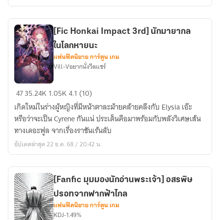
บัลลังก์
แห่ง
ความ
[Fic Honkai Impact 3rd] นักมายากล
ว่าง
ในโลกหายนะ
เปล่า
แฟนฟิคนิยาย การ์ตูน เกม
(re
Vill-Vอยากนั่งวีลแชร์
write)
[Fic
47
35.24K
1.05K
4.1 (10)
Honkai
เกิดใหม่ในร่างผู้หญิงที่มีหน้าตาละม้ายคล้ายคลึงกับ Elysia เอ๊ะ
Impact
หรือว่าจะเป็น Cyrene กันแน่ ประเด็นคือมาพร้อมกับพลังวิเศษเส้น
3rd]
ทางเดอะฟูล จากเรื่องราชันเร้นลับ
นัก
อัปเดตล่าสุด 22 ธ.ค. 68 / 20:42 น.
มายากล
ใน
โลก
[Fanfic มุมมองนักอ่านพระเจ้า] อสรพิษ
หายนะ
ปรอทจากฟากฟ้าไกล
แฟนฟิคนิยาย การ์ตูน เกม
KDJ-1.49%