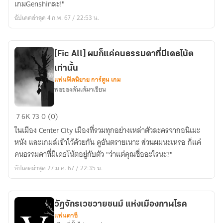
เกมGenshinละ!"
นัก
อัปเดตล่าสุด 4 ก.พ. 67 / 22:53 น.
วิชาการ
สู่
เทพ
[Fic All] ผมก็แค่คนธรรมดาที่มีเดธโน้ต
ปกรณัม
เท่านั้น
แฟนฟิคนิยาย การ์ตูน เกม
พ่อของดันเต้มาเขียน
[Fic
7
6K
73
0 (0)
All]
ในเมือง Center City เมืองที่รวมทุกอย่างเหล่าตัวละครจากอนิเมะ
ผม
หนัง และเกมส์เข้าไว้ด้วยกัน ดูอันตรายเนาะ ส่วนผมนะเหรอ ก็แค่
ก็
คนธรรมดาที่มีเดธโน้ตอยู่กับตัว "ว่าแต่คุณชื่ออะไรนะ?"
แค่
อัปเดตล่าสุด 27 ม.ค. 67 / 22:35 น.
คน
ธรรมดา
ที่
วัฏจักรเวชวายชนม์ แห่งเมืองกาฬโรค
มี
แฟนตาซี
เดธ