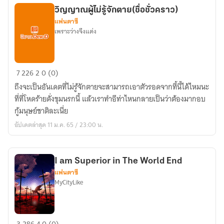
วิญญาณผู้ไม่รู้จักตาย(ชื่อชั่วคราว)
แฟนตาซี
เพราะว่างจึงแต่ง
วิญญาณ
7
226
2
0 (0)
ผู้
ถึงจะเป็นอันเดตที่ไม่รู้จักตายจะสามารถเอาตัวรอดจากที้นี้ได้ไหมนะ
ไม่รู้
ที่ที่โหดร้ายดั่งขุมนรกนี้ แล้วเราทำอีท่าไหนกลายเป็นว่าต้องมากอบ
จัก
กู้มนุษย์ชาติละเนี่ย
ตาย(ชื่อ
อัปเดตล่าสุด 11 ม.ค. 65 / 23:00 น.
ชั่วคราว)
I am Superior in The World End
แฟนตาซี
MyCityLike
I