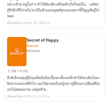
ทั้งที
อย่างเข้ามาอยู่ในร่าง ทำให้ต้องพักเตรียมตัวเกิดใหม่เป็น... แต่พอ
หลับ
รู้ตัวอีกทีก็ผ่านไป300ปีแล้วและมนุษย์ทุกคนบนดาวนี้ก็สูญพันธ์ุไป
ไป300ปี
หมด
มนุษย์
อัปเดตล่าสุด 29 พ.ย. 65 / 08:22 น.
ชาติ
สูญ
พันธุ์
Secret of Happy
ซะ
รักดราม่า
แล้ว!
MyCityLike
(Re)
Secret
5
318
1
0 (0)
of
ดิวส์เด็กหนุ่มผู้มีปมอดีตอันบิดเบี้ยวมาตั้งแต่เด็กทำให้เขาเติบโตมา
Happy
ผิดจากคนปกติทั่วไป และได้มาพบกับหญิงสาวผู้ที่จะมาเปลี่ยนชีวิต
เขาไปตลอดกาล แต่สุดท้าย...
อัปเดตล่าสุด 21 มิ.ย. 65 / 22:53 น.