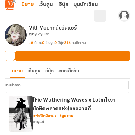
ข้ามไปยังเนื้อหาหลัก
นิยาย
เว็บตูน
อีบุ๊ก
มุมนักเขียน
Vill-Vอยากนั่งวีลแชร์
@MyCityLike
15
นิยาย
0
เว็บตูน
0
อีบุ๊ก
295
คนติดตาม
นิยาย
เว็บตูน
อีบุ๊ก
คอลเล็กชัน
นามปากกา
[Fic Wuthering Waves x Lotm] เงา
ข้อผิดพลาดแห่งโลกความถี่
แฟนฟิคนิยาย การ์ตูน เกม
อามุนด์