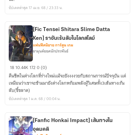
ครั้ง
อัปเดตล่าสุด 17 เม.ย. 68 / 23:33 น.
หนึ่ง
[Fic Tensei Shitara Slime Datta
Ken] ราชันเร้นลับในโลกสไลม์
แฟนฟิคนิยาย การ์ตูน เกม
อามุนด์ยอดนักประพันธ์
[Fic
18
10.44K
172
0 (0)
Tensei
คืนชีพในต่างโลกที่ร่างใหม่แม้จะยังงงงวยกับสถานการณ์ปัจจุบัน แต่
Shitara
เหมือนว่าเขาจะข้ามมายังต่างโลกพร้อมพลังผู้วิเศษทั้ง3เส้นทางเร้น
Slime
ลับ(ขี้ขลาด)
Datta
อัปเดตล่าสุด 1 ม.ค. 68 / 00:04 น.
Ken]
ราชัน
เร้น
[Fanfic Honkai Impact] เส้นทางใน
ลับ
อุดมคติ
ใน