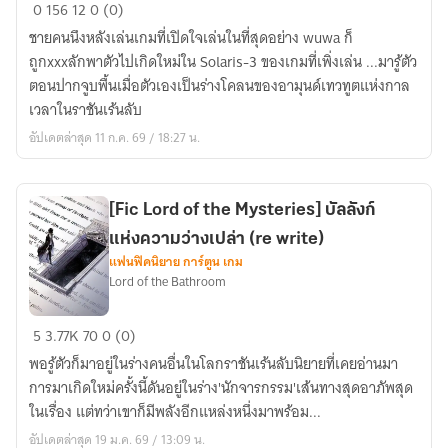
[Fic
0
156
12
0 (0)
Wuthering
ชายคนนึงหลังเล่นเกมที่เปิดใจเล่นในที่สุดอย่าง wuwa ก็
Waves
ถูกxxxลักพาตัวไปเกิดใหม่ใน Solaris-3 ของเกมที่เพิ่งเล่น ...มารู้ตัว
x
ตอนปากจูบพื้นเมื่อตัวเองเป็นร่างโคลนของอามุนด์เทวทูตแห่งกาล
Lotm]
เวลาในราชันเร้นลับ
เงา
อัปเดตล่าสุด 11 ก.ค. 69 / 18:27 น.
ข้อ
ผิด
พลาด
[Fic Lord of the Mysteries] บัลลังก์
แห่ง
แห่งความว่างเปล่า (re write)
โลก
แฟนฟิคนิยาย การ์ตูน เกม
ความถี่
Lord of the Bathroom
[Fic
5
3.77K
70
0 (0)
Lord
พอรู้ตัวก็มาอยู่ในร่างคนอื่นในโลกราชันเร้นลับนิยายที่เคยอ่านมา
of
การมาเกิดใหม่ครั้งนี้ดันอยู่ในร่าง'นักจารกรรม'เส้นทางสุดอาภัพสุด
the
ในเรื่อง แต่ทว่าเขาก็มีพลังอีกแหล่งหนึ่งมาพร้อม...
Mysteries]
อัปเดตล่าสุด 19 ม.ค. 69 / 13:09 น.