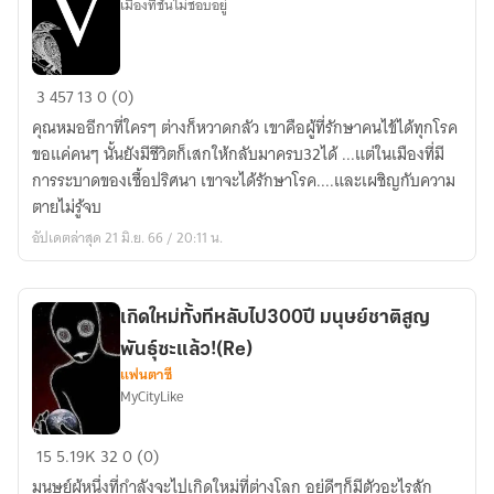
เมืองที่ชั้นไม่ชอบอยู่
โน้ต
เท่านั้น
วัฏจักร
3
457
13
0 (0)
เวช
คุณหมออีกาที่ใครๆ ต่างก็หวาดกลัว เขาคือผู้ที่รักษาคนไข้ได้ทุกโรค
วาย
ขอแค่คนๆ นั้นยังมีชีวิตก็เสกให้กลับมาครบ32ได้ ...แต่ในเมืองที่มี
ชนม์
การระบาดของเชื้อปริศนา เขาจะได้รักษาโรค....และเผชิญกับความ
แห่ง
ตายไม่รู้จบ
เมือง
อัปเดตล่าสุด 21 มิ.ย. 66 / 20:11 น.
กาฬโรค
เกิดใหม่ทั้งทีหลับไป300ปี มนุษย์ชาติสูญ
พันธุ์ซะแล้ว!(Re)
แฟนตาซี
MyCityLike
เกิด
15
5.19K
32
0 (0)
ใหม่
มนุษย์ผู้หนึ่งที่กำลังจะไปเกิดใหม่ที่ต่างโลก อยู่ดีๆก็มีตัวอะไรสัก