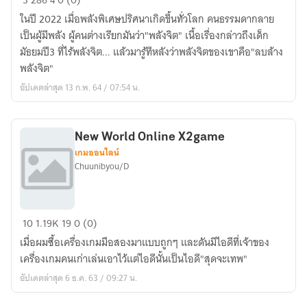
3
286
4
0 (0)
am
ในปี 2022 เมื่อพลังพิเศษปริศนาเกิดขึ้นทั่วโลก คนธรรมดากลาย
Superior
เป็นผู้มีพลัง ผู้คนต่างเรียกมันว่า"พลังจิต" เนื้อเรื่องกล่าวถึงเด็ก
in
มัธยมปี3 ที่ไร้พลังจิต... แล้วมารู้ทีหลังว่าพลังจิตของเขาคือ"ลบล้าง
The
พลังจิต"
World
อัปเดตล่าสุด 13 ก.พ. 64 / 07:54 น.
End
New World Online X2game
เกมออนไลน์
Chuunibyou/D
New
10
1.19K
19
0 (0)
World
เมื่อผมซื้อเครื่องเกมมือสองมาแบบถูกๆ และดันมีไอดีที่เจ้าของ
Online
เครื่องเกมคนเก่าเล่นเอาไว้แต่ไอดีนั้นเป็นไอดี"สุดจะเทพ"
X2game
อัปเดตล่าสุด 6 ธ.ค. 63 / 09:27 น.