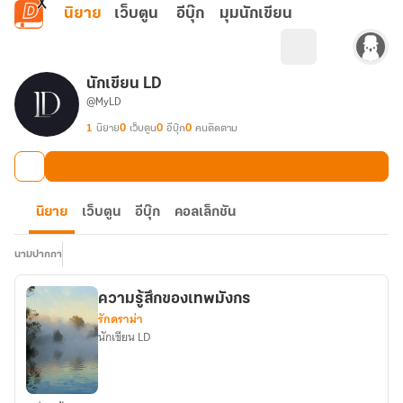
ข้ามไปยังเนื้อหาหลัก
นิยาย
เว็บตูน
อีบุ๊ก
มุมนักเขียน
นักเขียน LD
@MyLD
1
นิยาย
0
เว็บตูน
0
อีบุ๊ก
0
คนติดตาม
นิยาย
เว็บตูน
อีบุ๊ก
คอลเล็กชัน
นามปากกา
ความรู้สึกของเทพมังกร
รักดราม่า
นักเขียน LD