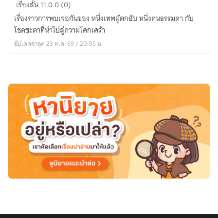
ความ
เรื่องสั้น
11
0
0 (0)
รู้สึก
เรื่องราวการพบเจอกันของ หนึ่งเทพผู้ตกอับ หนึ่งคนธรรมดา กับ
ของ
โชคชะตาที่นำไปสู่ความโศกเศร้า
เทพ
อัปเดตล่าสุด 23 พ.ค. 69 / 20:05 น.
มังกร