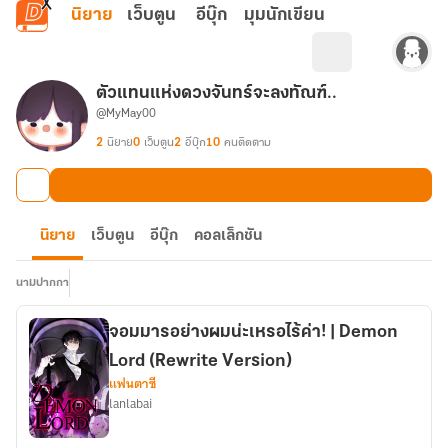
ข้ามไปยังเนื้อหาหลัก
นิยาย
เว็บตูน
อีบุ๊ก
มุมนักเขียน
ตัวแทนแห่งดวงจันทร์จะลงทัณฑ์..
@MyMay00
2
นิยาย
0
เว็บตูน
2
อีบุ๊ก
10
คนติดตาม
นิยาย
เว็บตูน
อีบุ๊ก
คอลเล็กชัน
นามปากกา
จอมมารอย่างผมน่ะเหรอไร้ค่า! | Demon
Lord (Rewrite Version)
แฟนตาซี
lanlabai