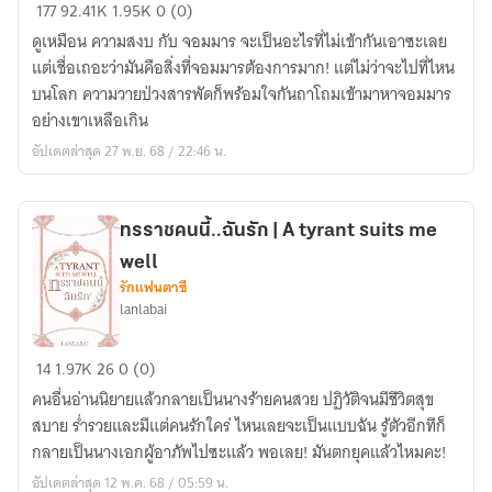
จอม
177
92.41K
1.95K
0 (0)
มาร
ดูเหมือน ความสงบ กับ จอมมาร จะเป็นอะไรที่ไม่เข้ากันเอาซะเลย
อย่าง
แต่เชื่อเถอะว่ามันคือสิ่งที่จอมมารต้องการมาก! แต่ไม่ว่าจะไปที่ไหน
ผม
บนโลก ความวายป่วงสารพัดก็พร้อมใจกันถาโถมเข้ามาหาจอมมาร
น่ะ
อย่างเขาเหลือเกิน
เห
อัปเดตล่าสุด 27 พ.ย. 68 / 22:46 น.
รอ
ไร้
ค่า!
ทรราชคนนี้..ฉันรัก | A tyrant suits me
|
well
Demon
รักแฟนตาซี
Lord
lanlabai
(Rewrite
Version)
ทรราช
14
1.97K
26
0 (0)
คน
คนอื่นอ่านนิยายแล้วกลายเป็นนางร้ายคนสวย ปฏิวัติจนมีชีวิตสุข
นี้..ฉัน
สบาย ร่ำรวยและมีแต่คนรักใคร่ ไหนเลยจะเป็นแบบฉัน รู้ตัวอีกทีก็
รัก
กลายเป็นนางเอกผู้อาภัพไปซะแล้ว พอเลย! มันตกยุคแล้วไหมคะ!
|
อัปเดตล่าสุด 12 พ.ค. 68 / 05:59 น.