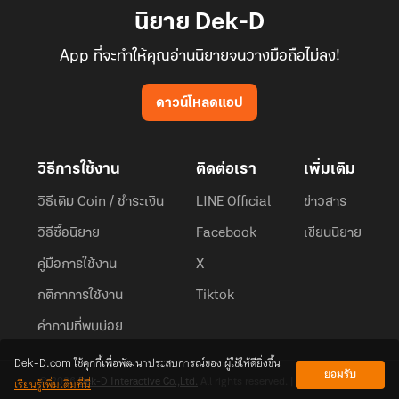
นิยาย Dek-D
App ที่จะทำให้คุณอ่านนิยายจนวางมือถือไม่ลง!
ดาวน์โหลดแอป
วิธีการใช้งาน
ติดต่อเรา
เพิ่มเติม
วิธีเติม Coin / ชำระเงิน
LINE Official
ข่าวสาร
วิธีซื้อนิยาย
Facebook
เขียนนิยาย
คู่มือการใช้งาน
X
กติกาการใช้งาน
Tiktok
คำถามที่พบบ่อย
Dek-D.com ใช้คุกกี้เพื่อพัฒนาประสบการณ์ของ ผู้ใช้ให้ดียิ่งขึ้น
ยอมรับ
เรียนรู้เพิ่มเติมที่นี่
© 2026
Dek-D Interactive Co.,Ltd.
All rights reserved. |
Privacy Policy