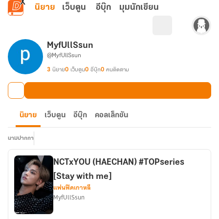
ข้ามไปยังเนื้อหาหลัก
นิยาย
เว็บตูน
อีบุ๊ก
มุมนักเขียน
MyfUllSsun
@MyfUllSsun
3
นิยาย
0
เว็บตูน
0
อีบุ๊ก
0
คนติดตาม
นิยาย
เว็บตูน
อีบุ๊ก
คอลเล็กชัน
นามปากกา
NCTxYOU (HAECHAN) #TOPseries
[Stay with me]
แฟนฟิคเกาหลี
MyfUllSsun