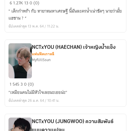
NCTxYOU
6
1.27K
13
0 (0)
(HAECHAN)
" เด็กกำพร้า กับ ทายาทมหาเศรษฐี นี้มันละครน้ำเน่าชัดๆ นายว่ามั้ย
#TOPseries
แฮชาน ? “
[Stay
อัปเดตล่าสุด 13 พ.ค. 64 / 11:22 น.
with
me]
NCTxYOU (HAECHAN) เจ้าหญิงน้ำแข็ง
แฟนฟิคเกาหลี
MyfUllSsun
NCTxYOU
1
545
3
0 (0)
(HAECHAN)
"เหมือนคนไม่มีหัวใจเลยนะเธอน่ะ"
เจ้า
อัปเดตล่าสุด 26 ม.ค. 64 / 10:41 น.
หญิง
น้ำ
แข็ง
NCTxYOU (JUNGWOO) ความสัมพันธ์
แบบดาวเนปจูน