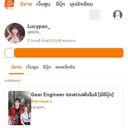
ข้ามไปยังเนื้อหาหลัก
นิยาย
เว็บตูน
อีบุ๊ก
มุมนักเขียน
Lucypan_
@NKPN_
2
นิยาย
0
เว็บตูน
2
อีบุ๊ก
8
คนติดตาม
นิยาย
เว็บตูน
อีบุ๊ก
คอลเล็กชัน
นามปากกา
Gear Engineer ของหวงพันไมล์ [มีอีบุ๊ก]
รักหวานแหวว
Lucypan_