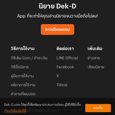
นิยาย Dek-D
App ที่จะทำให้คุณอ่านนิยายจนวางมือถือไม่ลง!
ดาวน์โหลดแอป
วิธีการใช้งาน
ติดต่อเรา
เพิ่มเติม
วิธีเติม Coin / ชำระเงิน
LINE Official
ข่าวสาร
วิธีซื้อนิยาย
Facebook
เขียนนิยาย
คู่มือการใช้งาน
X
กติกาการใช้งาน
Tiktok
คำถามที่พบบ่อย
Dek-D.com ใช้คุกกี้เพื่อพัฒนาประสบการณ์ของ ผู้ใช้ให้ดียิ่งขึ้น
ยอมรับ
เรียนรู้เพิ่มเติมที่นี่
© 2026
Dek-D Interactive Co.,Ltd.
All rights reserved. |
Privacy Policy