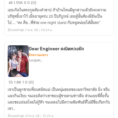
Gear
44
1.55K
0
0 (0)
Engineer
เธอเกิดในตระกูลต้องคำสาป ถ้าบ้านไหนมีลูกสาวแล้วยังคงความ
ของ
บริสุทธิ์เอาไว้ เมื่ออายุครบ 20 ปีบริบูรณ์ เธอผู้นั้นต้องมีอันเป็น
หวง
ไป…..“คะ คือ…พี่ช่วย one night stand กับหนูหน่อยได้มั้ยคะ”
พัน
อัปเดตล่าสุด 7 พ.ค. 68 / 04:24 น.
ไมล์
[มี
อี
Gear Engineer คณิตหวงรัก
บุ๊ก]
รักหวานแหวว
Lucypan_
Gear
55
1.8K
1
0 (0)
Engineer
เขาเป็นลูกชายเพื่อนสนิทแม่ เป็นหนุ่มฮอตของมหาวิทยาลัย นิ่ง ขรึม
คณิต
และกินเงียบ จนเธอคิดว่าเขาชอบผู้ชายตามข่าวลือ ส่วนเธอที่ดื้อรั้น
หวง
และชอบอ่อยโดยไม่รู้ตัว จนเผลอไปมีความสัมพันธ์ที่ไม่มีชื่อเรียกกับ
รัก
เขา…
อัปเดตล่าสุด 24 พ.ย. 68 / 10:24 น.