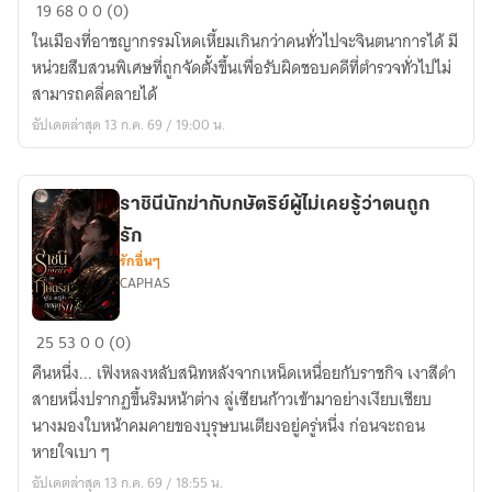
แฟ้ม
19
68
0
0 (0)
คดี
ในเมืองที่อาชญากรรมโหดเหี้ยมเกินกว่าคนทั่วไปจะจินตนาการได้ มี
สี
หน่วยสืบสวนพิเศษที่ถูกจัดตั้งขึ้นเพื่อรับผิดชอบคดีที่ตำรวจทั่วไปไม่
”เลือด“
สามารถคลี่คลายได้
ภาค1
อัปเดตล่าสุด 13 ก.ค. 69 / 19:00 น.
ราชินีนักฆ่ากับกษัตริย์ผู้ไม่เคยรู้ว่าตนถูก
รัก
รักอื่นๆ
CAPHAS
ราชินี
25
53
0
0 (0)
นัก
คืนหนึ่ง... เฟิงหลงหลับสนิทหลังจากเหน็ดเหนื่อยกับราชกิจ เงาสีดำ
ฆ่า
สายหนึ่งปรากฏขึ้นริมหน้าต่าง ลู่เซียนก้าวเข้ามาอย่างเงียบเชียบ
กับ
นางมองใบหน้าคมคายของบุรุษบนเตียงอยู่ครู่หนึ่ง ก่อนจะถอน
กษัตริย์
หายใจเบา ๆ
ผู้
อัปเดตล่าสุด 13 ก.ค. 69 / 18:55 น.