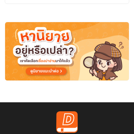
ไม่
เคย
รู้
ว่า
ตน
ถูก
รัก