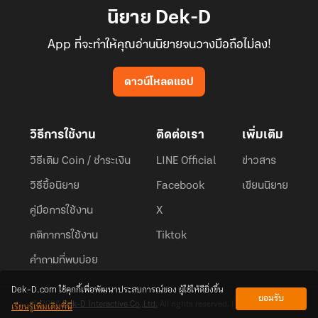
นิยาย Dek-D
App ที่จะทำให้คุณอ่านนิยายจนวางมือถือไม่ลง!
ดาวน์โหลดแอป
วิธีการใช้งาน
ติดต่อเรา
เพิ่มเติม
วิธีเติม Coin / ชำระเงิน
LINE Official
ข่าวสาร
วิธีซื้อนิยาย
Facebook
เขียนนิยาย
คู่มือการใช้งาน
X
กติกาการใช้งาน
Tiktok
คำถามที่พบบ่อย
Dek-D.com ใช้คุกกี้เพื่อพัฒนาประสบการณ์ของ ผู้ใช้ให้ดียิ่งขึ้น
ยอมรับ
เรียนรู้เพิ่มเติมที่นี่
© 2026
Dek-D Interactive Co.,Ltd.
All rights reserved. |
Privacy Policy