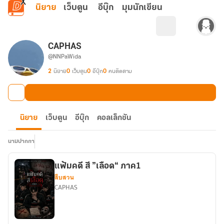
ข้ามไปยังเนื้อหาหลัก
นิยาย
เว็บตูน
อีบุ๊ก
มุมนักเขียน
CAPHAS
@NNPaWida
2
นิยาย
0
เว็บตูน
0
อีบุ๊ก
0
คนติดตาม
นิยาย
เว็บตูน
อีบุ๊ก
คอลเล็กชัน
นามปากกา
แฟ้มคดี สี ”เลือด“ ภาค1
สืบสวน
CAPHAS