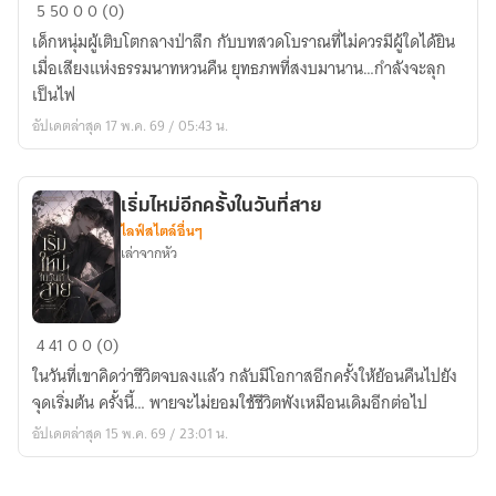
เสียง
5
50
0
0 (0)
สวด
เด็กหนุ่มผู้เติบโตกลางป่าลึก กับบทสวดโบราณที่ไม่ควรมีผู้ใดได้ยิน
แห่ง
เมื่อเสียงแห่งธรรมนาทหวนคืน ยุทธภพที่สงบมานาน…กำลังจะลุก
ยุทธ
เป็นไฟ
ภพ
อัปเดตล่าสุด 17 พ.ค. 69 / 05:43 น.
เริ่มไหม่อีกครั้งในวันที่สาย
ไลฟ์สไตล์อื่นๆ
เล่าจากหัว
เริ่ม
4
41
0
0 (0)
ไหม่
ในวันที่เขาคิดว่าชีวิตจบลงแล้ว กลับมีโอกาสอีกครั้งให้ย้อนคืนไปยัง
อีก
จุดเริ่มต้น ครั้งนี้… พายจะไม่ยอมใช้ชีวิตพังเหมือนเดิมอีกต่อไป
ครั้ง
อัปเดตล่าสุด 15 พ.ค. 69 / 23:01 น.
ใน
วัน