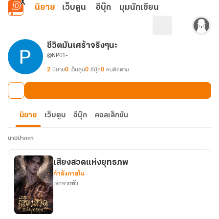
ข้ามไปยังเนื้อหาหลัก
นิยาย
เว็บตูน
อีบุ๊ก
มุมนักเขียน
ชีวิตมันเศร้าจริงๆนะ
@NP01-
2
นิยาย
0
เว็บตูน
0
อีบุ๊ก
0
คนติดตาม
นิยาย
เว็บตูน
อีบุ๊ก
คอลเล็กชัน
นามปากกา
เสียงสวดแห่งยุทธภพ
กำลังภายใน
เล่าจากหัว