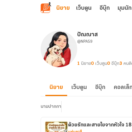
ข้ามไปยังเนื้อหาหลัก
นิยาย
เว็บตูน
อีบุ๊ก
มุมนัก
ปัณณาส
@NPA59
1
นิยาย
0
เว็บตูน
0
อีบุ๊ก
3
คนต
นิยาย
เว็บตูน
อีบุ๊ก
คอลเล็ก
นามปากกา
ด้วยรักและสายใยจากหัวใจ 18
แฟนตาซี