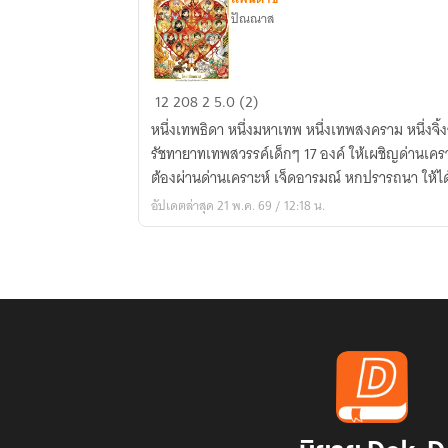
ปัณณาส
ด้วย
12
208
2
5.0 (2)
รัก
หนึ่งเทพธิดา หนึ่งมหาเทพ หนึ่งเทพสงคราม หนึ่งจิ
และ
รัชทายาทเทพสวรรค์เด็กๆ 17 องค์ ให้เผชิญด่านเค
สายใย
ต้องผ่านด่านเคราะห์ เจ็ดอารมณ์ หกปรารถนา ให้ได
จาก
อัปเดตล่าสุด 21 พ.ค. 69 / 12:18 น.
หัวใจ
18
ดวง